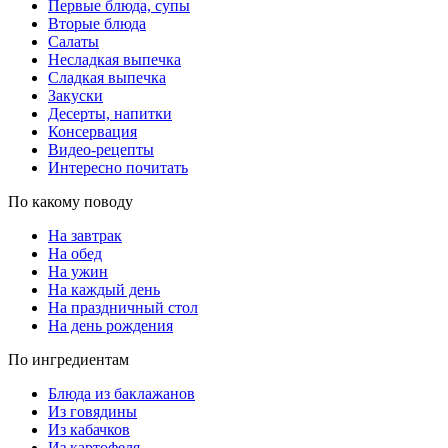
Первые блюда, супы
Вторые блюда
Салаты
Несладкая выпечка
Сладкая выпечка
Закуски
Десерты, напитки
Консервация
Видео-рецепты
Интересно почитать
По какому поводу
На завтрак
На обед
На ужин
На каждый день
На праздничный стол
На день рождения
По ингредиентам
Блюда из баклажанов
Из говядины
Из кабачков
Из картофеля