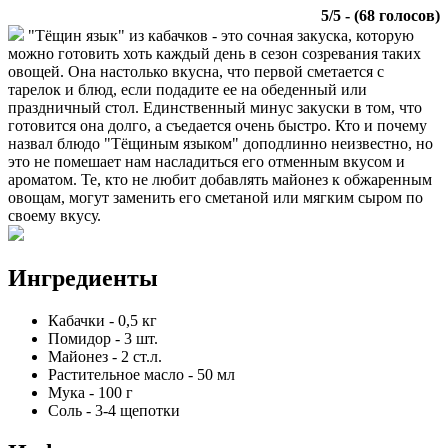
5
/
5
- (
68
голосов)
"Тёщин язык" из кабачков - это сочная закуска, которую
можно готовить хоть каждый день в сезон созревания таких
овощей. Она настолько вкусна, что первой сметается с
тарелок и блюд, если подадите ее на обеденный или
праздничный стол. Единственный минус закуски в том, что
готовится она долго, а съедается очень быстро. Кто и почему
назвал блюдо "Тёщиным языком" доподлинно неизвестно, но
это не помешает нам насладиться его отменным вкусом и
ароматом. Те, кто не любит добавлять майонез к обжаренным
овощам, могут заменить его сметаной или мягким сыром по
своему вкусу.
Ингредиенты
Кабачки
-
0,5
кг
Помидор
-
3
шт.
Майонез
-
2
ст.л.
Растительное масло
-
50
мл
Мука
-
100
г
Соль
-
3-4
щепотки