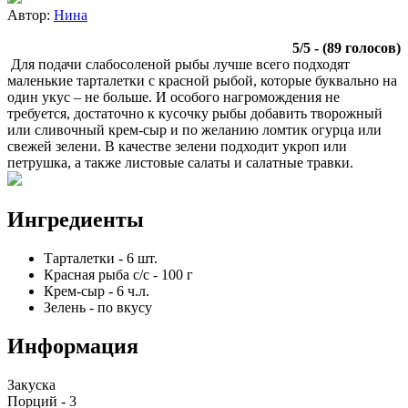
Автор:
Нина
5
/
5
- (
89
голосов)
Для подачи слабосоленой рыбы лучше всего подходят
маленькие тарталетки с красной рыбой, которые буквально на
один укус – не больше. И особого нагромождения не
требуется, достаточно к кусочку рыбы добавить творожный
или сливочный крем-сыр и по желанию ломтик огурца или
свежей зелени. В качестве зелени подходит укроп или
петрушка, а также листовые салаты и салатные травки.
Ингредиенты
Тарталетки
-
6
шт.
Красная рыба с/с
-
100
г
Крем-сыр
-
6
ч.л.
Зелень
-
по вкусу
Информация
Закуска
Порций -
3