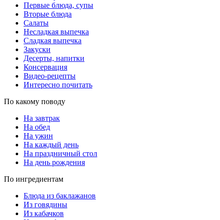
Первые блюда, супы
Вторые блюда
Салаты
Несладкая выпечка
Сладкая выпечка
Закуски
Десерты, напитки
Консервация
Видео-рецепты
Интересно почитать
По какому поводу
На завтрак
На обед
На ужин
На каждый день
На праздничный стол
На день рождения
По ингредиентам
Блюда из баклажанов
Из говядины
Из кабачков