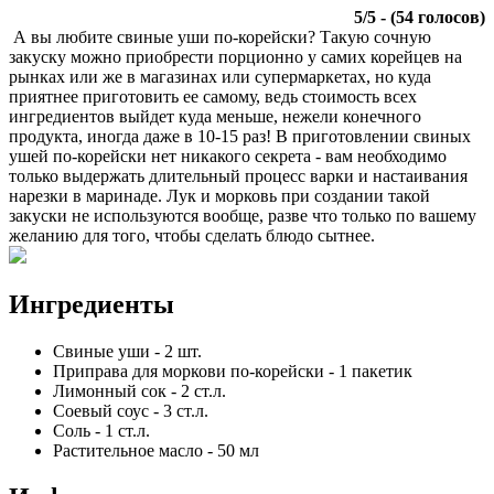
5
/
5
- (
54
голосов)
А вы любите свиные уши по-корейски? Такую сочную
закуску можно приобрести порционно у самих корейцев на
рынках или же в магазинах или супермаркетах, но куда
приятнее приготовить ее самому, ведь стоимость всех
ингредиентов выйдет куда меньше, нежели конечного
продукта, иногда даже в 10-15 раз! В приготовлении свиных
ушей по-корейски нет никакого секрета - вам необходимо
только выдержать длительный процесс варки и настаивания
нарезки в маринаде. Лук и морковь при создании такой
закуски не используются вообще, разве что только по вашему
желанию для того, чтобы сделать блюдо сытнее.
Ингредиенты
Свиные уши
-
2
шт.
Приправа для моркови по-корейски
-
1
пакетик
Лимонный сок
-
2
ст.л.
Соевый соус
-
3
ст.л.
Соль
-
1
ст.л.
Растительное масло
-
50
мл