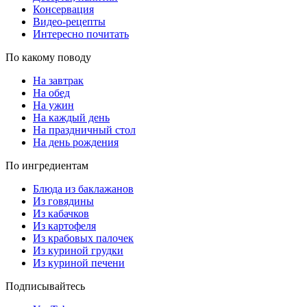
Консервация
Видео-рецепты
Интересно почитать
По какому поводу
На завтрак
На обед
На ужин
На каждый день
На праздничный стол
На день рождения
По ингредиентам
Блюда из баклажанов
Из говядины
Из кабачков
Из картофеля
Из крабовых палочек
Из куриной грудки
Из куриной печени
Подписывайтесь