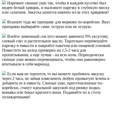
Нарежьте свиные уши так, чтобы в каждом кусочке был
виден белый хрящик, и выложите нарезку в глубокую миску
или салатник. Закуска ценится именно из-за этих хрящиков!
Всыпьте туда же приправу для моркови по-корейски. Вкус
приправы выбирайте сами: острую или не острую.
Влейте лимонный сок (его можно заменить 9% уксусом),
соевый соус и растительное масло. Тщательно перемешайте
нарезку в емкости и накройте пакетом или пищевой пленкой.
Поместите на холод примерно на 1,5-2 часа для
пропитывания, а еще лучше - на всю ночь. Периодически
свиные уши можно перемешивать, чтобы они равномерно
впитывали в себя маринад.
Если вам не терпится, то вы можете пробовать закуску
через 2 часа, не забыв измельчить любую промытую зелень и
добавить ее в емкость. Свиные уши, приготовленные по-
корейски, станут идеальной закуской под рюмку водки,
коньяка или бокал красного вина. Подавайте их к столу
охлажденными!