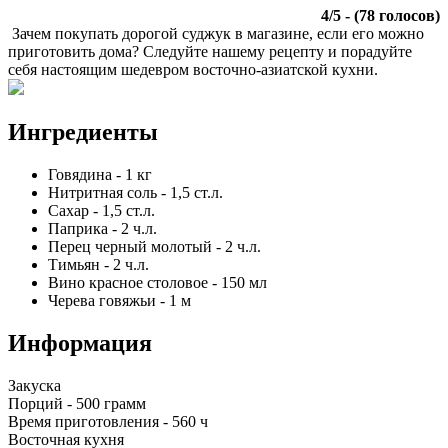
4
/
5
- (
78
голосов)
Зачем покупать дорогой суджук в магазине, если его можно
приготовить дома? Следуйте нашему рецепту и порадуйте
себя настоящим шедевром восточно-азиатской кухни.
Ингредиенты
Говядина
-
1
кг
Нитритная соль
-
1,5
ст.л.
Сахар
-
1,5
ст.л.
Паприка
-
2
ч.л.
Перец черный молотый
-
2
ч.л.
Тимьян
-
2
ч.л.
Вино красное столовое
-
150
мл
Черева говяжьи
-
1
м
Информация
Закуска
Порций -
500 грамм
Время приготовления -
560 ч
Восточная кухня