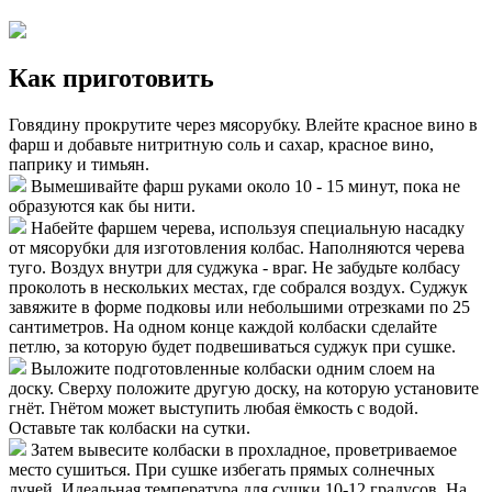
Как приготовить
Говядину прокрутите через мясорубку. Влейте красное вино в
фарш и добавьте нитритную соль и сахар, красное вино,
паприку и тимьян.
Вымешивайте фарш руками около 10 - 15 минут, пока не
образуются как бы нити.
Набейте фаршем черева, используя специальную насадку
от мясорубки для изготовления колбас. Наполняются черева
туго. Воздух внутри для суджука - враг. Не забудьте колбасу
проколоть в нескольких местах, где собрался воздух. Суджук
завяжите в форме подковы или небольшими отрезками по 25
сантиметров. На одном конце каждой колбаски сделайте
петлю, за которую будет подвешиваться суджук при сушке.
Выложите подготовленные колбаски одним слоем на
доску. Сверху положите другую доску, на которую установите
гнёт. Гнётом может выступить любая ёмкость с водой.
Оставьте так колбаски на сутки.
Затем вывесите колбаски в прохладное, проветриваемое
место сушиться. При сушке избегать прямых солнечных
лучей. Идеальная температура для сушки 10-12 градусов. На