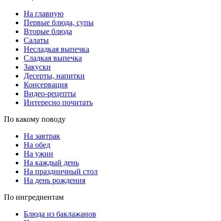
На главную
Первые блюда, супы
Вторые блюда
Салаты
Несладкая выпечка
Сладкая выпечка
Закуски
Десерты, напитки
Консервация
Видео-рецепты
Интересно почитать
По какому поводу
На завтрак
На обед
На ужин
На каждый день
На праздничный стол
На день рождения
По ингредиентам
Блюда из баклажанов