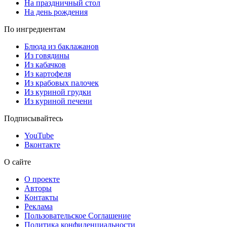
На праздничный стол
На день рождения
По ингредиентам
Блюда из баклажанов
Из говядины
Из кабачков
Из картофеля
Из крабовых палочек
Из куриной грудки
Из куриной печени
Подписывайтесь
YouTube
Вконтакте
О сайте
О проекте
Авторы
Контакты
Реклама
Пользовательское Соглашение
Политика конфиденциальности