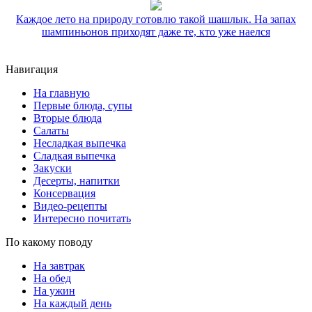
Каждое лето на природу готовлю такой шашлык. На запах
шампиньонов приходят даже те, кто уже наелся
Навигация
На главную
Первые блюда, супы
Вторые блюда
Салаты
Несладкая выпечка
Сладкая выпечка
Закуски
Десерты, напитки
Консервация
Видео-рецепты
Интересно почитать
По какому поводу
На завтрак
На обед
На ужин
На каждый день