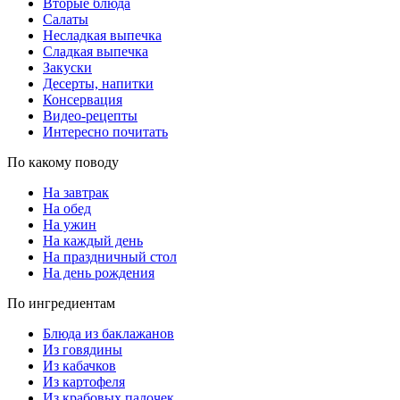
Вторые блюда
Салаты
Несладкая выпечка
Сладкая выпечка
Закуски
Десерты, напитки
Консервация
Видео-рецепты
Интересно почитать
По какому поводу
На завтрак
На обед
На ужин
На каждый день
На праздничный стол
На день рождения
По ингредиентам
Блюда из баклажанов
Из говядины
Из кабачков
Из картофеля
Из крабовых палочек