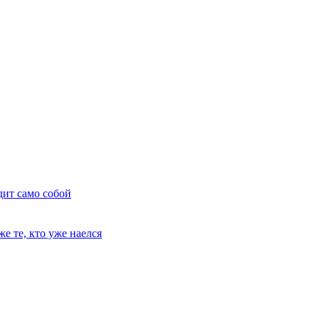
дит само собой
е те, кто уже наелся