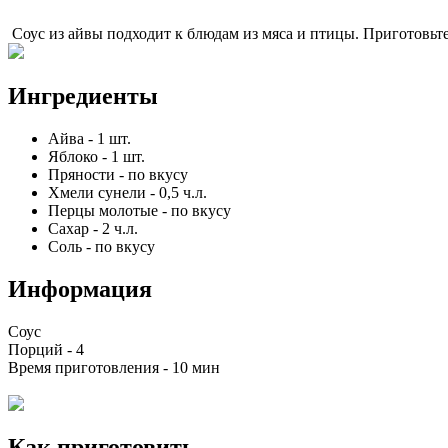
Соус из айвы подходит к блюдам из мяса и птицы. Приготовьте
Ингредиенты
Айва
-
1
шт.
Яблоко
-
1
шт.
Пряности
-
по вкусу
Хмели сунели
-
0,5
ч.л.
Перцы молотые
-
по вкусу
Сахар
-
2
ч.л.
Соль
-
по вкусу
Информация
Соус
Порций -
4
Время приготовления -
10 мин
Как приготовить