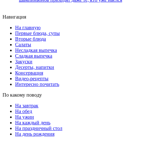
Навигация
На главную
Первые блюда, супы
Вторые блюда
Салаты
Несладкая выпечка
Сладкая выпечка
Закуски
Десерты, напитки
Консервация
Видео-рецепты
Интересно почитать
По какому поводу
На завтрак
На обед
На ужин
На каждый день
На праздничный стол
На день рождения