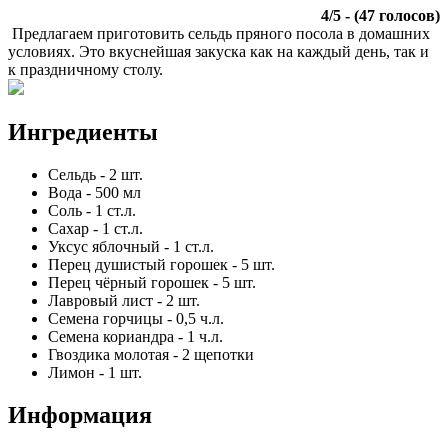
4
/
5
- (
47
голосов)
Предлагаем приготовить сельдь пряного посола в домашних
условиях. Это вкуснейшая закуска как на каждый день, так и
к праздничному столу.
Ингредиенты
Сельдь
-
2
шт.
Вода
-
500
мл
Соль
-
1
ст.л.
Сахар
-
1
ст.л.
Уксус яблочный
-
1
ст.л.
Перец душистый горошек
-
5
шт.
Перец чёрный горошек
-
5
шт.
Лавровый лист
-
2
шт.
Семена горчицы
-
0,5
ч.л.
Семена кориандра
-
1
ч.л.
Гвоздика молотая
-
2
щепотки
Лимон
-
1
шт.
Информация