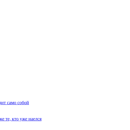
дит само собой
е те, кто уже наелся