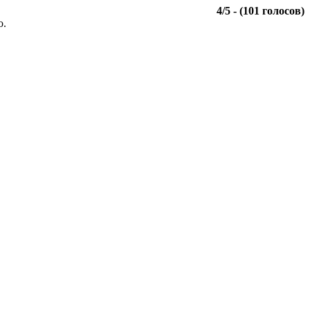
4
/
5
- (
101
голосов)
о.