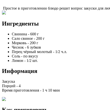
Простое в приготовлении блюдо решит вопрос закуски для люб
Ингредиенты
Свинина
-
600
г
Сало свиное
-
200
г
Морковь
-
200
г
Чеснок
-
6
зубков
Перец чёрный молотый
-
1/2
ч.л.
Соль
-
по вкусу
Лимон
-
1/2
шт.
Информация
Закуска
Порций -
4
Время приготовления -
1 ч 10 мин
Как приготовить