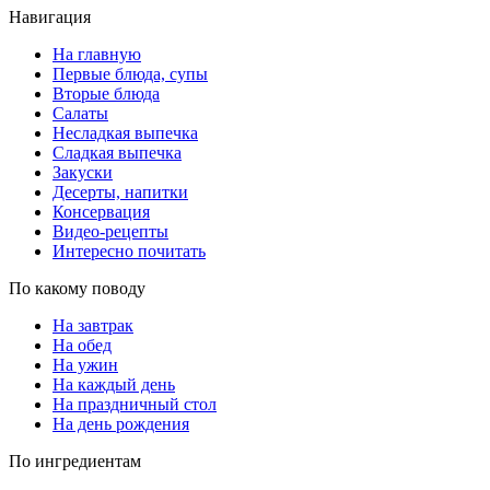
Навигация
На главную
Первые блюда, супы
Вторые блюда
Салаты
Несладкая выпечка
Сладкая выпечка
Закуски
Десерты, напитки
Консервация
Видео-рецепты
Интересно почитать
По какому поводу
На завтрак
На обед
На ужин
На каждый день
На праздничный стол
На день рождения
По ингредиентам