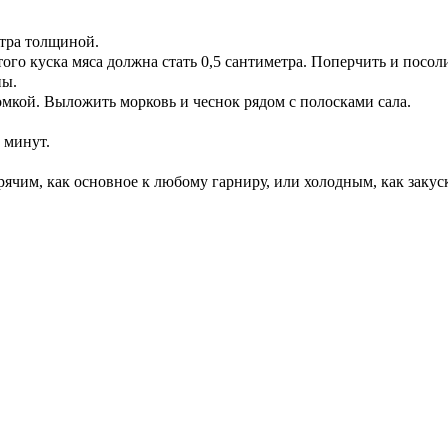
етра толщиной.
о куска мяса должна стать 0,5 сантиметра. Поперчить и посол
ны.
омкой. Выложить морковь и чеснок рядом с полосками сала.
0 минут.
рячим, как основное к любому гарниру, или холодным, как закус