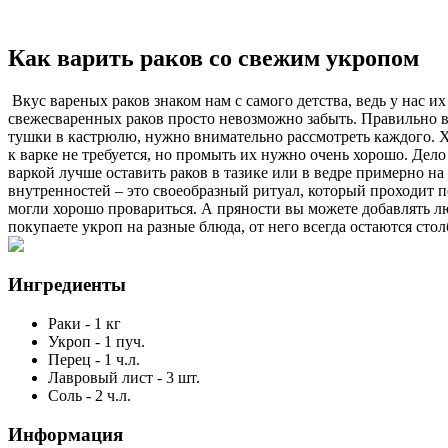
Как варить раков со свежим укропом
Вкус вареных раков знаком нам с самого детства, ведь у нас их
свежесваренных раков просто невозможно забыть. Правильно вы
тушки в кастрюлю, нужно внимательно рассмотреть каждого. Х
к варке не требуется, но промыть их нужно очень хорошо. Дело
варкой лучше оставить раков в тазике или в ведре примерно на
внутренностей – это своеобразный ритуал, который проходит 
могли хорошо провариться. А пряности вы можете добавлять люб
покупаете укроп на разные блюда, от него всегда остаются стол
Ингредиенты
Раки
-
1
кг
Укроп
-
1
пуч.
Перец
-
1
ч.л.
Лавровый лист
-
3
шт.
Соль
-
2
ч.л.
Информация