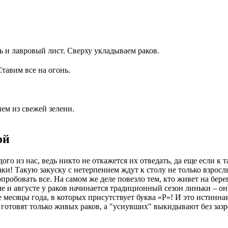
 и лавровый лист. Сверху укладываем раков.
тавим все на огонь.
ем из свежей зелени.
ой
о из нас, ведь никто не откажется их отведать, да еще если к 
и! Такую закуску с нетерпением ждут к столу не только взрослы
пробовать все. На самом же деле повезло тем, кто живет на бер
ле и августе у раков начинается традиционный сезон линьки – 
 месяцы года, в которых присутствует буква «Р»! И это истинная
 готовят только живых раков, а "уснувших" выкидывают без зазр