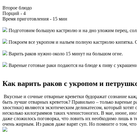
Второе блюдо
Порций -
4
Время приготовления -
15 мин
Подготовим большую кастрюлю и на дно уложим перец, соль
Покроем все укропом и нальем полную кастрюлю кипятка. С
Варить раков нужно около 15 минут на большом огне.
Вареные готовые раки подаются на блюде к пиву с украшени
Как варить раков с укропом и петрушк
Вкусные и сочные отварные креветки будоражат сознание каждог
быть лучше отварных креветок? Правильно – только вареные рак
хвостики) являются экзотическим деликатесом, который хотят о
несколько килограммов таких членистоногих. В мае, июне, ию
даже сложилось поговорка, что ловить их необходимо лишь в те
очень жирным. Из раков даже варят суп. Но помните о том, что