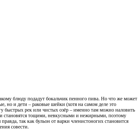
такому блюду подадут бокальчик пенного пива. Но что же может
е, но и дети – раковые шейки (хотя на самом деле это
егу быстрых рек или чистых озёр – именно там можно наловить
они становятся тощими, невкусными и нежирными, поэтому
 правда, так как бульон от варки членистоногих становится
ения совести.