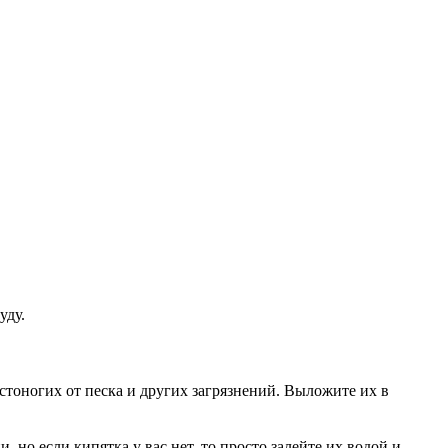
уду.
оногих от песка и других загрязнений. Выложите их в
 но если кипятка у вас нет, то просто залейте их водой и