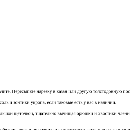
чите. Пересыпьте нарезку в казан или другую толстодонную пос
оль и зонтики укропа, если таковые есть у вас в наличии.
льшой щеточкой, тщательно вычищая брюшки и хвостики членист
обваривались и не начинали выплескивать воду при ее закипании,