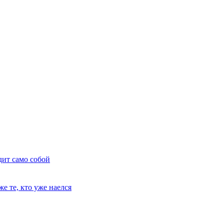
дит само собой
е те, кто уже наелся