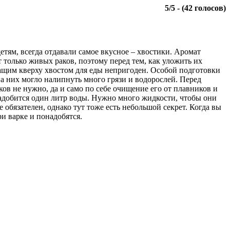
5
/
5
- (
42
голосов)
детям, всегда отдавали самое вкусное – хвостики. Аромат
 только живых раков, поэтому перед тем, как уложить их
чащим кверху хвостом для еды непригоден. Особой подготовки
 на них могло налипнуть много грязи и водорослей. Перед
ков не нужно, да и само по себе очищение его от плавников и
надобится один литр воды. Нужно много жидкости, чтобы они
 обязателен, однако тут тоже есть небольшой секрет. Когда вы
ри варке и понадобятся.