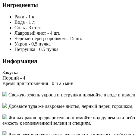
Ингредиенты
Раки
-
1
кг
Вода
-
1
л
Соль
-
3
ст.л.
Лавровый лист
-
4
шт.
Черный перец горошком
-
15
шт.
Укроп
-
0,5
пучка
Петрушка
-
0,5
пучка
Информация
Закуска
Порций -
4
Время приготовления -
0 ч 25 мин
Свежую зелень укропа и петрушки промойте в воде и измель
Добавьте туда же лавровые листья, черный перец горошком, с
Живых раков предварительно промойте под душем или небо
емкость к измельченной зелени и специям.
Раков рекомендуется сразу же заливать кипятком, чтобы они 