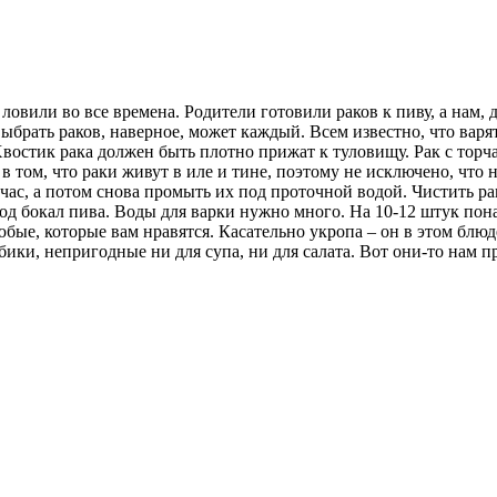
 ловили во все времена. Родители готовили раков к пиву, а нам, 
брать раков, наверное, может каждый. Всем известно, что варят
востик рака должен быть плотно прижат к туловищу. Рак с тор
 в том, что раки живут в иле и тине, поэтому не исключено, что
 час, а потом снова промыть их под проточной водой. Чистить ра
под бокал пива. Воды для варки нужно много. На 10-12 штук по
ые, которые вам нравятся. Касательно укропа – он в этом блюде
бики, непригодные ни для супа, ни для салата. Вот они-то нам п