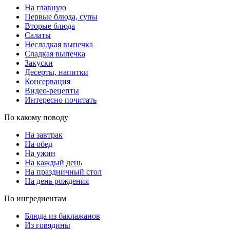
На главную
Первые блюда, супы
Вторые блюда
Салаты
Несладкая выпечка
Сладкая выпечка
Закуски
Десерты, напитки
Консервация
Видео-рецепты
Интересно почитать
По какому поводу
На завтрак
На обед
На ужин
На каждый день
На праздничный стол
На день рождения
По ингредиентам
Блюда из баклажанов
Из говядины