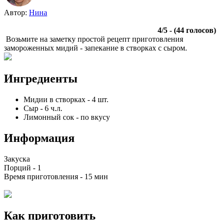
Автор:
Нина
4
/
5
- (
44
голосов)
Возьмите на заметку простой рецепт приготовления
замороженных мидий - запекание в створках с сыром.
Ингредиенты
Мидии в створках
-
4
шт.
Сыр
-
6
ч.л.
Лимонный сок
-
по вкусу
Информация
Закуска
Порций -
1
Время приготовления -
15 мин
Как приготовить