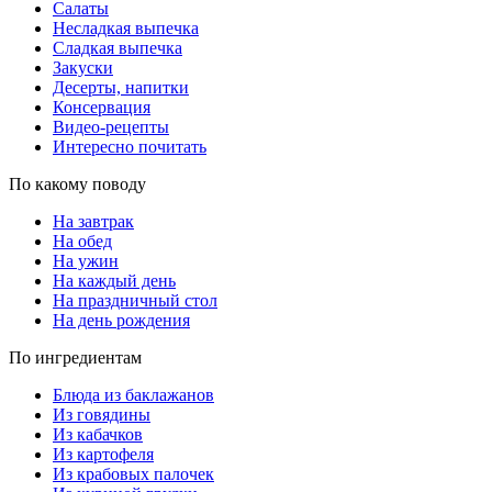
Салаты
Несладкая выпечка
Сладкая выпечка
Закуски
Десерты, напитки
Консервация
Видео-рецепты
Интересно почитать
По какому поводу
На завтрак
На обед
На ужин
На каждый день
На праздничный стол
На день рождения
По ингредиентам
Блюда из баклажанов
Из говядины
Из кабачков
Из картофеля
Из крабовых палочек