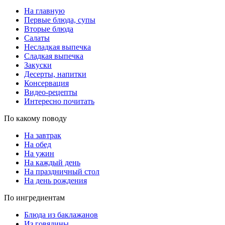
На главную
Первые блюда, супы
Вторые блюда
Салаты
Несладкая выпечка
Сладкая выпечка
Закуски
Десерты, напитки
Консервация
Видео-рецепты
Интересно почитать
По какому поводу
На завтрак
На обед
На ужин
На каждый день
На праздничный стол
На день рождения
По ингредиентам
Блюда из баклажанов
Из говядины