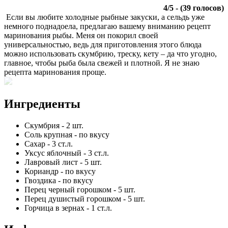
4
/
5
- (
39
голосов)
Если вы любите холодные рыбные закуски, а сельдь уже
немного поднадоела, предлагаю вашему вниманию рецепт
маринования рыбы. Меня он покорил своей
универсальностью, ведь для приготовления этого блюда
можно использовать скумбрию, треску, кету – да что угодно,
главное, чтобы рыба была свежей и плотной. Я не знаю
рецепта маринования проще.
Ингредиенты
Скумбрия
-
2
шт.
Соль крупная
-
по вкусу
Сахар
-
3
ст.л.
Уксус яблочный
-
3
ст.л.
Лавровый лист
-
5
шт.
Кориандр
-
по вкусу
Гвоздика
-
по вкусу
Перец черный горошком
-
5
шт.
Перец душистый горошком
-
5
шт.
Горчица в зернах
-
1
ст.л.