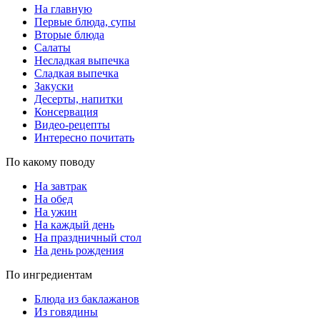
На главную
Первые блюда, супы
Вторые блюда
Салаты
Несладкая выпечка
Сладкая выпечка
Закуски
Десерты, напитки
Консервация
Видео-рецепты
Интересно почитать
По какому поводу
На завтрак
На обед
На ужин
На каждый день
На праздничный стол
На день рождения
По ингредиентам
Блюда из баклажанов
Из говядины