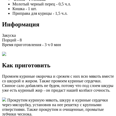
Молотый черный перец
-
0,5
ч.л.
Кишка
-
1
шт.
Приправа для курицы
-
1,5
ч.л.
Информация
Закуска
Порций -
8
Время приготовления -
3 ч 0 мин
Как приготовить
Промоем куриные окорочка и срежем с них всю мякоть вместе
со шкурой и жиром. Также промоем куриные сердечки.
Свиное сало добавлять не будем, потому что под слоем шкуры
уже есть куриный жир - он придаст нашей колбасе сочность.
Прокрутим куриную мякоть, шкуру и куриные сердечки
через мясорубку, установив на нее решетку с крупными
отверстиями. Также прокрутим и очищенные, промытые
зубчики чеснока.