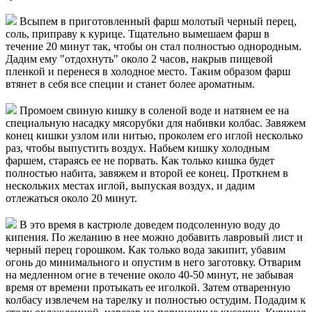
Всыпем в приготовленный фарш молотый черный перец,
соль, приправу к курице. Тщательно вымешаем фарш в
течение 20 минут так, чтобы он стал полностью однородным.
Дадим ему "отдохнуть" около 2 часов, накрыв пищевой
пленкой и перенеся в холодное место. Таким образом фарш
втянет в себя все специи и станет более ароматным.
Промоем свиную кишку в соленой воде и натянем ее на
специальную насадку мясорубки для набивки колбас. Завяжем
конец кишки узлом или нитью, проколем его иглой несколько
раз, чтобы выпустить воздух. Набьем кишку холодным
фаршем, стараясь ее не порвать. Как только кишка будет
полностью набита, завяжем и второй ее конец. Проткнем в
нескольких местах иглой, выпуская воздух, и дадим
отлежаться около 20 минут.
В это время в кастрюле доведем подсоленную воду до
кипения. По желанию в нее можно добавить лавровый лист и
черный перец горошком. Как только вода закипит, убавим
огонь до минимального и опустим в него заготовку. Отварим
на медленном огне в течение около 40-50 минут, не забывая
время от времени протыкать ее иголкой. Затем отваренную
колбасу извлечем на тарелку и полностью остудим. Подадим к