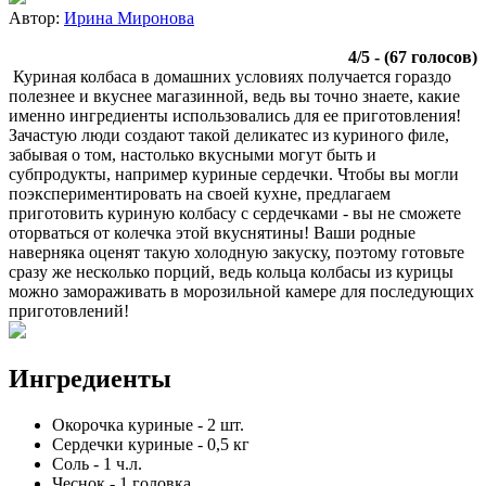
Автор:
Ирина Миронова
4
/
5
- (
67
голосов)
Куриная колбаса в домашних условиях получается гораздо
полезнее и вкуснее магазинной, ведь вы точно знаете, какие
именно ингредиенты использовались для ее приготовления!
Зачастую люди создают такой деликатес из куриного филе,
забывая о том, настолько вкусными могут быть и
субпродукты, например куриные сердечки. Чтобы вы могли
поэкспериментировать на своей кухне, предлагаем
приготовить куриную колбасу с сердечками - вы не сможете
оторваться от колечка этой вкуснятины! Ваши родные
наверняка оценят такую холодную закуску, поэтому готовьте
сразу же несколько порций, ведь кольца колбасы из курицы
можно замораживать в морозильной камере для последующих
приготовлений!
Ингредиенты
Окорочка куриные
-
2
шт.
Сердечки куриные
-
0,5
кг
Соль
-
1
ч.л.
Чеснок
-
1
головка