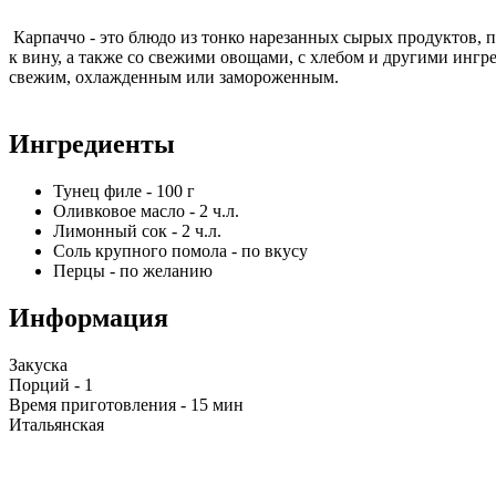
Карпаччо - это блюдо из тонко нарезанных сырых продуктов,
к вину, а также со свежими овощами, с хлебом и другими ингр
свежим, охлажденным или замороженным.
Ингредиенты
Тунец филе
-
100
г
Оливковое масло
-
2
ч.л.
Лимонный сок
-
2
ч.л.
Соль крупного помола
-
по вкусу
Перцы
-
по желанию
Информация
Закуска
Порций -
1
Время приготовления -
15 мин
Итальянская