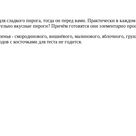
я сладкого пирога, тогда он перед вами. Практически в каждом д
ительно вкусные пироги? Причём готовятся они элементарно прос
аренья - смородинового, вишнёвого, малинового, яблочного, груш
дов с косточками для теста не годится.