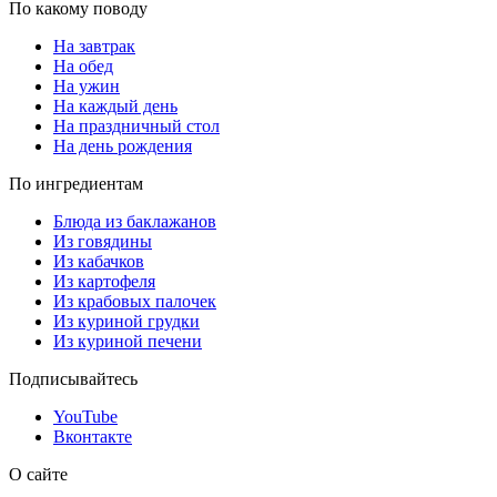
По какому поводу
На завтрак
На обед
На ужин
На каждый день
На праздничный стол
На день рождения
По ингредиентам
Блюда из баклажанов
Из говядины
Из кабачков
Из картофеля
Из крабовых палочек
Из куриной грудки
Из куриной печени
Подписывайтесь
YouTube
Вконтакте
О сайте