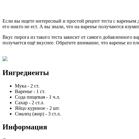
Если вы ищете интересный и простой рецепт теста с вареньем дл
его никто не ест. А вы знали, что на варенье получаются изум
Вкус пирога из такого теста зависит от самого добавленного в
получается ещё вкуснее. Обратите внимание, что варенье из пло
Ингредиенты
Мука
-
2
ст.
Варенье
-
1
ст.
Сода пищевая
-
1
ч.л.
Сахар
-
2
ст.л.
Яйцо куриное
-
2
шт.
Смалец (жир)
-
3
ст.л.
Информация