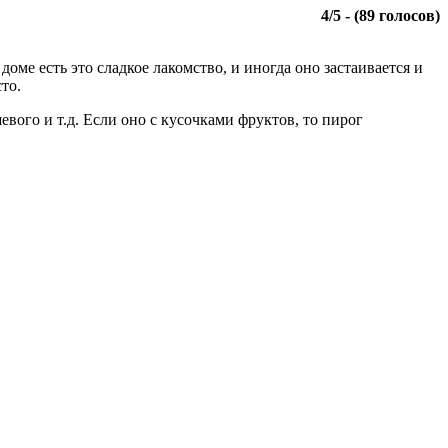
4
/
5
- (
89
голосов)
оме есть это сладкое лакомство, и иногда оно застаивается и
то.
евого и т.д. Если оно с кусочками фруктов, то пирог