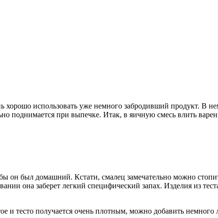
ень хорошо использовать уже немного забродивший продукт. В не
ьно поднимается при выпечке. Итак, в яичную смесь влить варень
тобы он был домашний. Кстати, смалец замечательно можно стоп
нии она заберет легкий специфический запах. Изделия из теста 
тое и тесто получается очень плотным, можно добавить немного