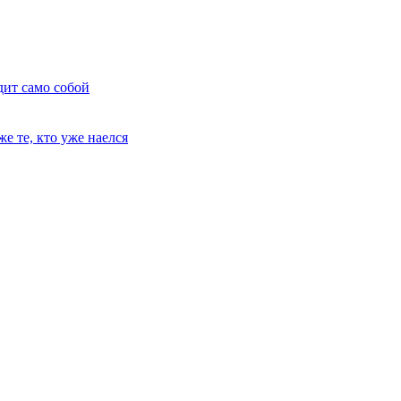
дит само собой
е те, кто уже наелся