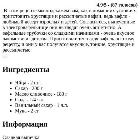
4.9
/
5
- (
87
голосов)
В этом рецепте мы подскажем вам, как в домашних условиях
приготовить хрустящие и рассыпчатые вафли, ведь вафли -
любимый десерт взрослых и детей. Согласитесь, выпеченные
в электровафельнице они выглядят очень аппетитно. А
вафельные трубочки со сладкими начинками - очень вкусное
лакомство из детства. Приготовьте тесто для вафель по этому
рецепту, и они у вас получатся вкусные, тонкие, хрустящие и
рассыпчатые.
Ингредиенты
Яйца
-
2
шт.
Сахар
-
200
г
Масло сливочное
-
180
г
Сода
-
1/4
ч.л.
Ванильный сахар
-
1
ч.л.
Мука
-
2
ст.
Информация
Сладкая выпечка