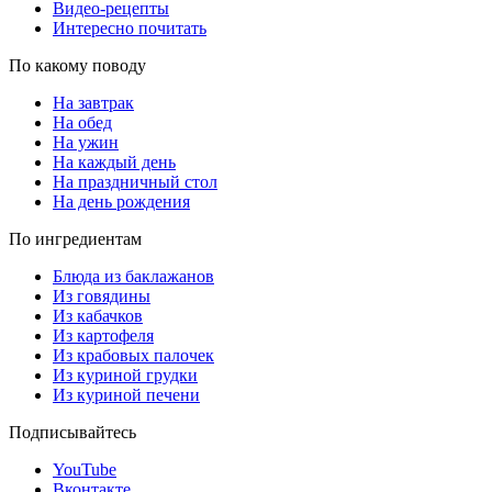
Видео-рецепты
Интересно почитать
По какому поводу
На завтрак
На обед
На ужин
На каждый день
На праздничный стол
На день рождения
По ингредиентам
Блюда из баклажанов
Из говядины
Из кабачков
Из картофеля
Из крабовых палочек
Из куриной грудки
Из куриной печени
Подписывайтесь
YouTube
Вконтакте