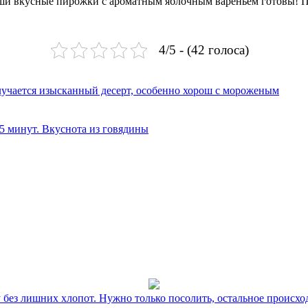
аши вкусные пирожки с ароматным яблочным вареньем готовы! П
4/5 - (42 голоса)
олучается изысканный десерт, особенно хорош с мороженым
 5 минут. Вкуснота из говядины
без лишних хлопот. Нужно только посолить, остальное происхо