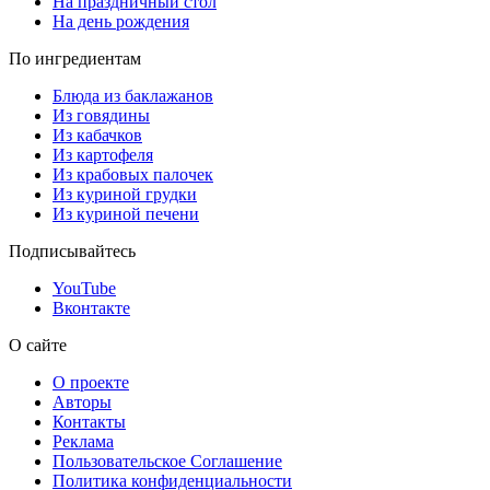
На праздничный стол
На день рождения
По ингредиентам
Блюда из баклажанов
Из говядины
Из кабачков
Из картофеля
Из крабовых палочек
Из куриной грудки
Из куриной печени
Подписывайтесь
YouTube
Вконтакте
О сайте
О проекте
Авторы
Контакты
Реклама
Пользовательское Соглашение
Политика конфиденциальности