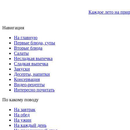
Каждое лето на прир
Навигация
На главную
Первые блюда, супы
Вторые блюда
Салаты
Несладкая выпечка
Сладкая выпечка
Закуски
Десерты, напитки
Консервация
Видео-рецепты
Интересно почитать
По какому поводу
На завтрак
На обед
На ужин
На каждый день