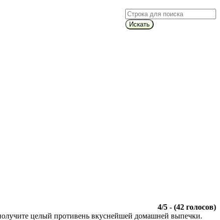
Искать
4
/
5
- (
42
голосов)
ы получите целый противень вкуснейшей домашней выпечки.