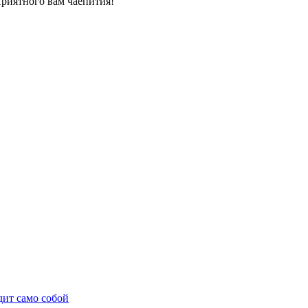
риятного вам чаепития!
дит само собой