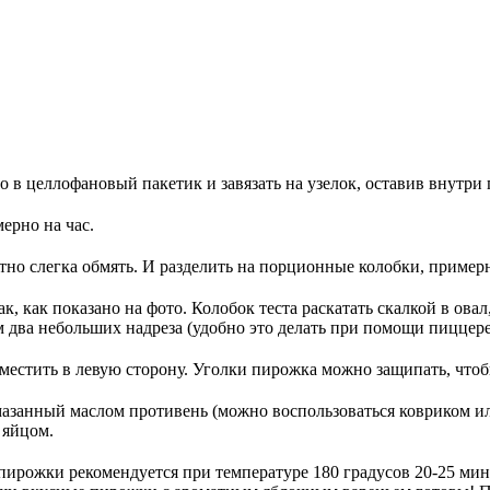
о в целлофановый пакетик и завязать на узелок, оставив внутри 
мерно на час.
атно слегка обмять. И разделить на порционные колобки, пример
как показано на фото. Колобок теста раскатать скалкой в овал
ам два небольших надреза (удобно это делать при помощи пиццере
еместить в левую сторону. Уголки пирожка можно защипать, чтоб
азанный маслом противень (можно воспользоваться ковриком ил
 яйцом.
ирожки рекомендуется при температуре 180 градусов 20-25 мину