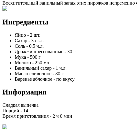
Восхитительный ванильный запах этих пирожков непременно с
Ингредиенты
Яйцо
-
2
шт.
Сахар
-
3
ст.л.
Соль
-
0,5
ч.л.
Дрожжи прессованные
-
30
г
Мука
-
500
г
Молоко
-
250
мл
Ванильный сахар
-
1
ч.л.
Масло сливочное
-
80
г
Варенье яблочное
-
по вкусу
Информация
Сладкая выпечка
Порций -
14
Время приготовления -
2 ч 0 мин