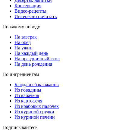
Десерты, напитки
Консервация
Видео-рецепты
Интересно почитать
По какому поводу
На завтрак
На обед
На ужин
На каждый день
На праздничный стол
На день рождения
По ингредиентам
Блюда из баклажанов
Из говядины
Из кабачков
Из картофеля
Из крабовых палочек
Из куриной грудки
Из куриной печени
Подписывайтесь