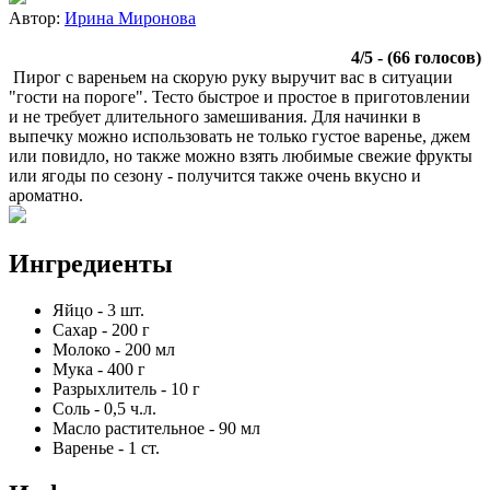
Автор:
Ирина Миронова
4
/
5
- (
66
голосов)
Пирог с вареньем на скорую руку выручит вас в ситуации
"гости на пороге". Тесто быстрое и простое в приготовлении
и не требует длительного замешивания. Для начинки в
выпечку можно использовать не только густое варенье, джем
или повидло, но также можно взять любимые свежие фрукты
или ягоды по сезону - получится также очень вкусно и
ароматно.
Ингредиенты
Яйцо
-
3
шт.
Сахар
-
200
г
Молоко
-
200
мл
Мука
-
400
г
Разрыхлитель
-
10
г
Соль
-
0,5
ч.л.
Масло растительное
-
90
мл
Варенье
-
1
ст.