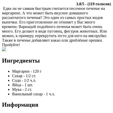
3.8
/
5
- (
119
голосов)
Едва ли не самым быстрым считается песочное печенье на
маргарине. А что может быть вкуснее домашнего
рассыпчатого печенья? Это один из самых простых видов
выпечки. Его приготовление не отнимет у Вас много
времени. Вариаций подобного печенья может быть очень
много. Его делают в виде пуговиц, фигурок животных. Или
можно, к примеру, перекрутить тесто для него на мясорубке.
Также в печенье добавляют какао или дроблёные орешки.
Пробуйте!
Ингредиенты
Маргарин
-
120
г
Сахар
-
1/2
ст.
Сода
-
1/2
ч.л.
Яйца
-
1
шт.
Мука
-
2
ст.
Ванильный сахар
-
1
ч.л.
Информация