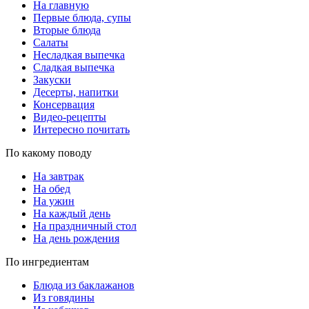
На главную
Первые блюда, супы
Вторые блюда
Салаты
Несладкая выпечка
Сладкая выпечка
Закуски
Десерты, напитки
Консервация
Видео-рецепты
Интересно почитать
По какому поводу
На завтрак
На обед
На ужин
На каждый день
На праздничный стол
На день рождения
По ингредиентам
Блюда из баклажанов
Из говядины