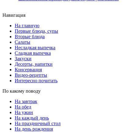
Навигация
На главную
Первые блюда, супы
Вторые блюда
Салаты
Несладкая выпечка
Сладкая выпечка
Закуски
Десерты, напитки
Консервация
Видео-рецепты
Интересно почитать
По какому поводу
На завтрак
На обед
На ужин
На каждый день
На праздничный стол
На день рождения