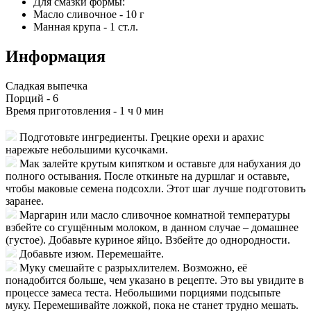
Для смазки формы:
Масло сливочное
-
10
г
Манная крупа
-
1
ст.л.
Информация
Сладкая выпечка
Порций -
6
Время приготовления -
1 ч 0 мин
Подготовьте ингредиенты. Грецкие орехи и арахис
нарежьте небольшими кусочками.
Мак залейте крутым кипятком и оставьте для набухания до
полного остывания. После откиньте на дуршлаг и оставьте,
чтобы маковые семена подсохли. Этот шаг лучше подготовить
заранее.
Маргарин или масло сливочное комнатной температуры
взбейте со сгущённым молоком, в данном случае – домашнее
(густое). Добавьте куриное яйцо. Взбейте до однородности.
Добавьте изюм. Перемешайте.
Муку смешайте с разрыхлителем. Возможно, её
понадобится больше, чем указано в рецепте. Это вы увидите в
процессе замеса теста. Небольшими порциями подсыпьте
муку. Перемешивайте ложкой, пока не станет трудно мешать.