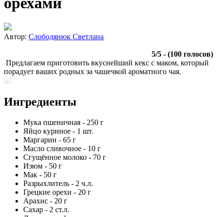
орехами
Автор:
Слободянюк Светлана
5
/
5
- (
100
голосов)
Предлагаем приготовить вкуснейший кекс с маком, который
порадует ваших родных за чашечкой ароматного чая.
Ингредиенты
Мука пшеничная
-
250
г
Яйцо куриное
-
1
шт.
Маргарин
-
65
г
Масло сливочное
-
10
г
Сгущённое молоко
-
70
г
Изюм
-
50
г
Мак
-
50
г
Разрыхлитель
-
2
ч.л.
Грецкие орехи
-
20
г
Арахис
-
20
г
Сахар
-
2
ст.л.