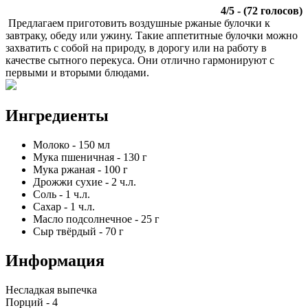
4
/
5
- (
72
голосов)
Предлагаем приготовить воздушные ржаные булочки к
завтраку, обеду или ужину. Такие аппетитные булочки можно
захватить с собой на природу, в дорогу или на работу в
качестве сытного перекуса. Они отлично гармонируют с
первыми и вторыми блюдами.
Ингредиенты
Молоко
-
150
мл
Мука пшеничная
-
130
г
Мука ржаная
-
100
г
Дрожжи сухие
-
2
ч.л.
Соль
-
1
ч.л.
Сахар
-
1
ч.л.
Масло подсолнечное
-
25
г
Сыр твёрдый
-
70
г
Информация
Несладкая выпечка
Порций -
4