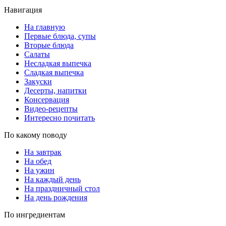
Навигация
На главную
Первые блюда, супы
Вторые блюда
Салаты
Несладкая выпечка
Сладкая выпечка
Закуски
Десерты, напитки
Консервация
Видео-рецепты
Интересно почитать
По какому поводу
На завтрак
На обед
На ужин
На каждый день
На праздничный стол
На день рождения
По ингредиентам