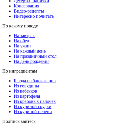
Десерты, напитки
Консервация
Видео-рецепты
Интересно почитать
По какому поводу
На завтрак
На обед
На ужин
На каждый день
На праздничный стол
На день рождения
По ингредиентам
Блюда из баклажанов
Из говядины
Из кабачков
Из картофеля
Из крабовых палочек
Из куриной грудки
Из куриной печени
Подписывайтесь