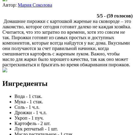
Автор:
Мария Соколова
5
/
5
- (
59
голосов)
Домашние пирожки с картошкой жареные на сковороде – это
лакомство, которое сегодня готовит далеко не каждая хозяйка.
Считается, что это затратно по времени, хотя это совсем не
так. Пирожки готовят из самых простых и доступных
компонентов, которые всегда найдутся у вас дома. Вкусными
они получаются за счет правильной начинки, когда
смешивается картофель с жареным луком. Важно, чтобы
масло для жарки было хорошего качества, так как оно может
растрескиваться и брызгать во время обжаривания пирожков.
Ингредиенты
Вода
-
1
стак.
Мука
-
1
стак.
Соль
-
1
ч.л.
Дрожжи
-
1
ч.л.
Укроп
-
1
пуч.
Картофель
-
2
шт.
Лук репчатый
-
1
шт.
Масло растительное
-
1
стак.