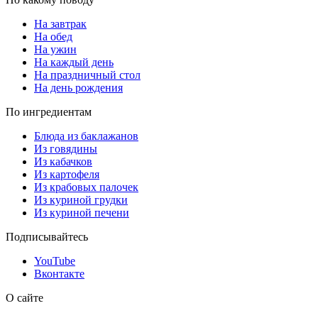
На завтрак
На обед
На ужин
На каждый день
На праздничный стол
На день рождения
По ингредиентам
Блюда из баклажанов
Из говядины
Из кабачков
Из картофеля
Из крабовых палочек
Из куриной грудки
Из куриной печени
Подписывайтесь
YouTube
Вконтакте
О сайте