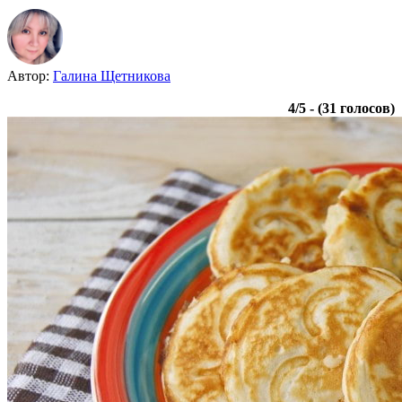
Автор:
Галина Щетникова
4
/
5
- (
31
голосов)