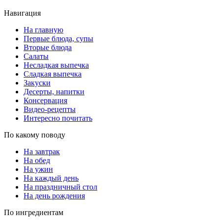
Навигация
На главную
Первые блюда, супы
Вторые блюда
Салаты
Несладкая выпечка
Сладкая выпечка
Закуски
Десерты, напитки
Консервация
Видео-рецепты
Интересно почитать
По какому поводу
На завтрак
На обед
На ужин
На каждый день
На праздничный стол
На день рождения
По ингредиентам