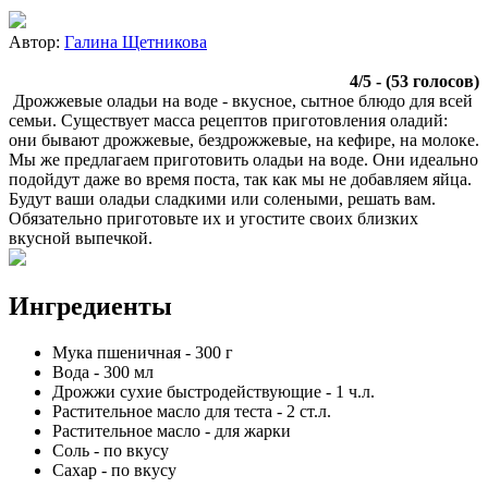
Автор:
Галина Щетникова
4
/
5
- (
53
голосов)
Дрожжевые оладьи на воде - вкусное, сытное блюдо для всей
семьи. Существует масса рецептов приготовления оладий:
они бывают дрожжевые, бездрожжевые, на кефире, на молоке.
Мы же предлагаем приготовить оладьи на воде. Они идеально
подойдут даже во время поста, так как мы не добавляем яйца.
Будут ваши оладьи сладкими или солеными, решать вам.
Обязательно приготовьте их и угостите своих близких
вкусной выпечкой.
Ингредиенты
Мука пшеничная
-
300
г
Вода
-
300
мл
Дрожжи сухие быстродействующие
-
1
ч.л.
Растительное масло для теста
-
2
ст.л.
Растительное масло
-
для жарки
Соль
-
по вкусу
Сахар
-
по вкусу