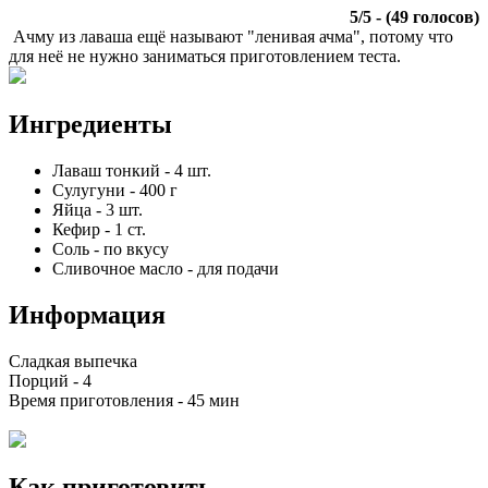
5
/
5
- (
49
голосов)
Ачму из лаваша ещё называют "ленивая ачма", потому что
для неё не нужно заниматься приготовлением теста.
Ингредиенты
Лаваш тонкий
-
4
шт.
Сулугуни
-
400
г
Яйца
-
3
шт.
Кефир
-
1
ст.
Соль
-
по вкусу
Сливочное масло
-
для подачи
Информация
Сладкая выпечка
Порций -
4
Время приготовления -
45 мин
Как приготовить