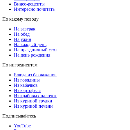
Видео-рецепты
Интересно почитать
По какому поводу
На завтрак
На обед
На ужин
На каждый день
На праздничный стол
На день рождения
По ингредиентам
Блюда из баклажанов
Из говядины
Из кабачков
Из картофеля
Из крабовых палочек
Из куриной грудки
Из куриной печени
Подписывайтесь
YouTube