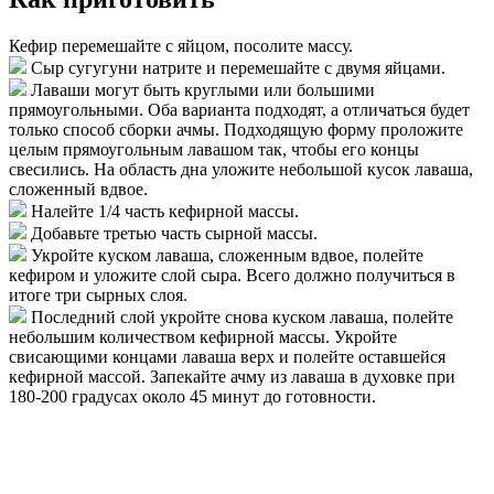
Кефир перемешайте с яйцом, посолите массу.
Сыр сугугуни натрите и перемешайте с двумя яйцами.
Лаваши могут быть круглыми или большими
прямоугольными. Оба варианта подходят, а отличаться будет
только способ сборки ачмы. Подходящую форму проложите
целым прямоугольным лавашом так, чтобы его концы
свесились. На область дна уложите небольшой кусок лаваша,
сложенный вдвое.
Налейте 1/4 часть кефирной массы.
Добавьте третью часть сырной массы.
Укройте куском лаваша, сложенным вдвое, полейте
кефиром и уложите слой сыра. Всего должно получиться в
итоге три сырных слоя.
Последний слой укройте снова куском лаваша, полейте
небольшим количеством кефирной массы. Укройте
свисающими концами лаваша верх и полейте оставшейся
кефирной массой. Запекайте ачму из лаваша в духовке при
180-200 градусах около 45 минут до готовности.