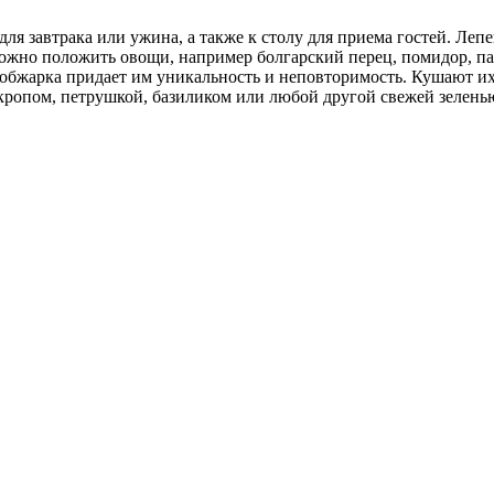
ля завтрака или ужина, а также к столу для приема гостей. Леп
можно положить овощи, например болгарский перец, помидор, па
я обжарка придает им уникальность и неповторимость. Кушают их
укропом, петрушкой, базиликом или любой другой свежей зелень