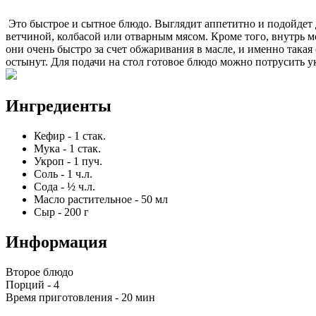
Это быстрое и сытное блюдо. Выглядит аппетитно и подойдет д
ветчиной, колбасой или отварным мясом. Кроме того, внутрь 
они очень быстро за счет обжаривания в масле, и именно така
остынут. Для подачи на стол готовое блюдо можно потрусить 
Ингредиенты
Кефир
-
1
стак.
Мука
-
1
стак.
Укроп
-
1
пуч.
Соль
-
1
ч.л.
Сода
-
½
ч.л.
Масло растительное
-
50
мл
Сыр
-
200
г
Информация
Второе блюдо
Порций -
4
Время приготовления -
20 мин