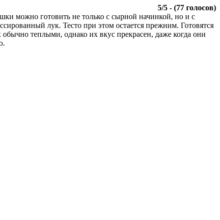
5
/
5
- (
77
голосов)
ешки можно готовить не только с сырной начинкой, но и с
ссированный лук. Тесто при этом остается прежним. Готовятся
 обычно теплыми, однако их вкус прекрасен, даже когда они
ю.