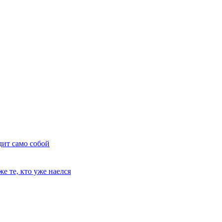
дит само собой
е те, кто уже наелся