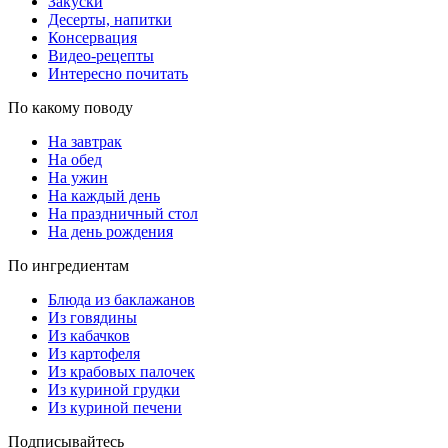
Закуски
Десерты, напитки
Консервация
Видео-рецепты
Интересно почитать
По какому поводу
На завтрак
На обед
На ужин
На каждый день
На праздничный стол
На день рождения
По ингредиентам
Блюда из баклажанов
Из говядины
Из кабачков
Из картофеля
Из крабовых палочек
Из куриной грудки
Из куриной печени
Подписывайтесь