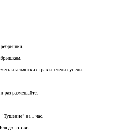
е рёбрышки.
рёбрышкам.
месь итальянских трав и хмели сунели.
н раз размешайте.
 "Тушение" на 1 час.
 Блюдо готово.