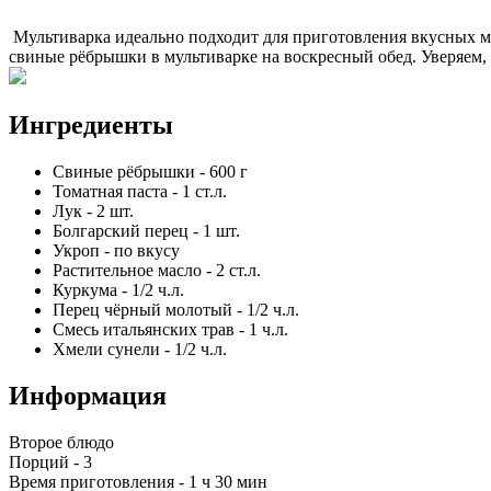
Мультиварка идеально подходит для приготовления вкусных м
свиные рёбрышки в мультиварке на воскресный обед. Уверяем,
Ингредиенты
Свиные рёбрышки
-
600
г
Томатная паста
-
1
ст.л.
Лук
-
2
шт.
Болгарский перец
-
1
шт.
Укроп
-
по вкусу
Растительное масло
-
2
ст.л.
Куркума
-
1/2
ч.л.
Перец чёрный молотый
-
1/2
ч.л.
Смесь итальянских трав
-
1
ч.л.
Хмели сунели
-
1/2
ч.л.
Информация
Второе блюдо
Порций -
3
Время приготовления -
1 ч 30 мин