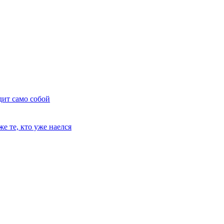
дит само собой
е те, кто уже наелся