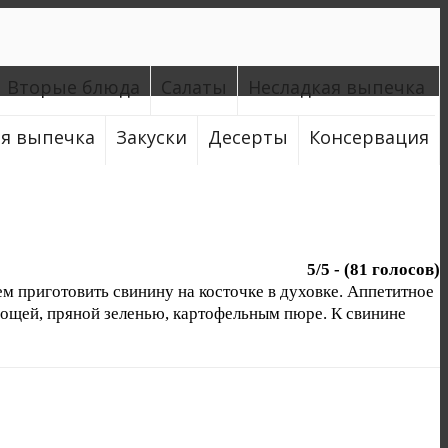
Вторые блюда
Салаты
Несладкая выпечка
ая выпечка
Закуски
Десерты
Консервация
5
/
5
- (
81
голосов)
 приготовить свинину на косточке в духовке. Аппетитное
вощей, пряной зеленью, картофельным пюре. К свинине