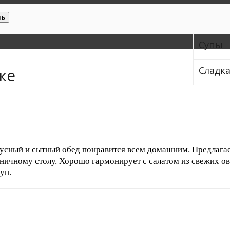
ть
Супы
Сладк
ке
усный и сытный обед понравится всем домашним. Предлагаем
дничному столу. Хорошо гармонирует с салатом из свежих о
уп.