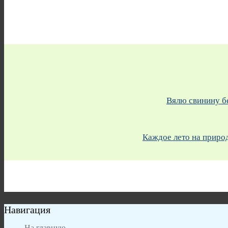
Вялю свинину бе
Каждое лето на природ
Навигация
На главную