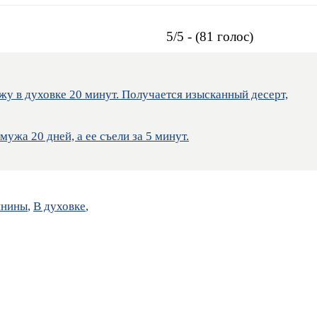
5/5 - (81 голос)
жу в духовке 20 минут. Получается изысканный десерт,
ужа 20 дней, а ее съели за 5 минут.
инины
,
В духовке
,