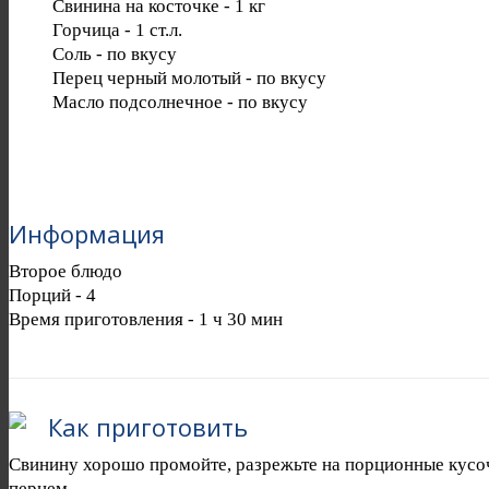
Cвинина на косточке
-
1
кг
Горчица
-
1
ст.л.
Соль
-
по вкусу
Перец черный молотый
-
по вкусу
Масло подсолнечное
-
по вкусу
Информация
Второе блюдо
Порций -
4
Время приготовления -
1 ч 30 мин
Как приготовить
Свинину хорошо промойте, разрежьте на порционные кусо
перцем.