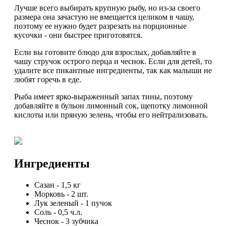
Лучше всего выбирать крупную рыбу, но из-за своего
размера она зачастую не вмещается целиком в чашу,
поэтому ее нужно будет разрезать на порционные
кусочки - они быстрее приготовятся.
Если вы готовите блюдо для взрослых, добавляйте в
чашу стручок острого перца и чеснок. Если для детей, то
удалите все пикантные ингредиенты, так как малыши не
любят горечь в еде.
Рыба имеет ярко-выраженный запах тины, поэтому
добавляйте в бульон лимонный сок, щепотку лимонной
кислоты или пряную зелень, чтобы его нейтрализовать.
Ингредиенты
Сазан
-
1,5
кг
Морковь
-
2
шт.
Лук зеленый
-
1
пучок
Соль
-
0,5
ч.л.
Чеснок
-
3
зубчика