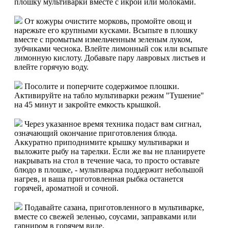
плошку мультиварки вместе с икрой или молоками.
От кожуры очистите морковь, промойте овощ и
нарежьте его крупными кусками. Всыпьте в плошку
вместе с промытым измельченным зеленым луком,
зубчиками чеснока. Влейте лимонный сок или всыпьте
лимонную кислоту. Добавьте пару лавровых листьев и
влейте горячую воду.
Посолите и поперчите содержимое плошки.
Активируйте на табло мультиварки режим "Тушение"
на 45 минут и закройте емкость крышкой.
Через указанное время техника подаст вам сигнал,
означающий окончание приготовления блюда.
Аккуратно приподнимите крышку мультиварки и
выложите рыбу на тарелки. Если же вы не планируете
накрывать на стол в течение часа, то просто оставьте
блюдо в плошке, - мультиварка поддержит небольшой
нагрев, и ваша приготовленная рыбка останется
горячей, ароматной и сочной.
Подавайте сазана, приготовленного в мультиварке,
вместе со свежей зеленью, соусами, заправками или
гарниром в горячем виде.