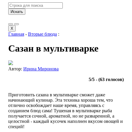
Искать
Супы
Вторые блюда
X
Салаты
Главная
-
Вторые блюда
:
Несладкая выпечка
Сазан в мультиварке
Сладкая выпечка
Закуски
Десерты
Консервация
Автор:
Ирина Миронова
5
/
5
- (
63
голосов)
Приготовить сазана в мультиварке сможет даже
начинающий кулинар. Эта техника хороша тем, что
отлично освобождает наше время, управляясь с
созданием блюд сама! Тушеная в мультиварке рыба
получается сочной, ароматной, но не разваренной, а
целостной - каждый кусочек наполнен вкусом овощей и
специй!