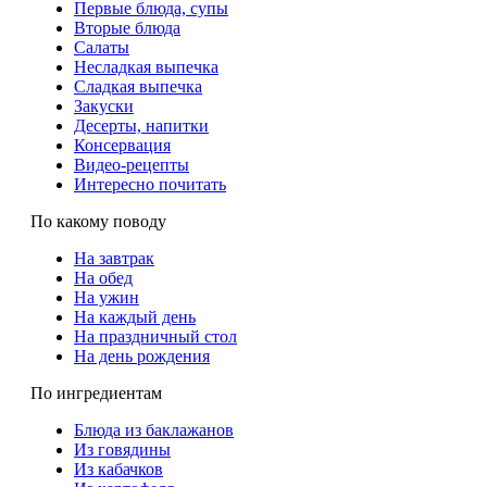
Первые блюда, супы
Вторые блюда
Салаты
Несладкая выпечка
Сладкая выпечка
Закуски
Десерты, напитки
Консервация
Видео-рецепты
Интересно почитать
По какому поводу
На завтрак
На обед
На ужин
На каждый день
На праздничный стол
На день рождения
По ингредиентам
Блюда из баклажанов
Из говядины
Из кабачков