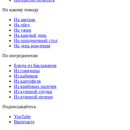
По какому поводу
На завтрак
На обед
На ужин
На каждый день
На праздничный стол
На день рождения
По ингредиентам
Блюда из баклажанов
Из говядины
Из кабачков
Из картофеля
Из крабовых палочек
Из куриной грудки
Из куриной печени
Подписывайтесь
YouTube
Вконтакте