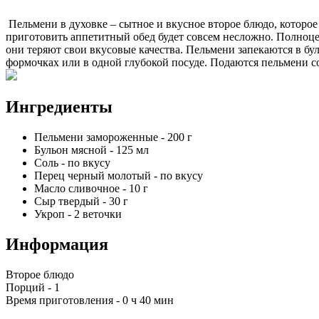
Пельмени в духовке – сытное и вкусное второе блюдо, которо
приготовить аппетитный обед будет совсем несложно. Полноцен
они теряют свои вкусовые качества. Пельмени запекаются в бу
формочках или в одной глубокой посуде. Подаются пельмени с
Ингредиенты
Пельмени замороженные
-
200
г
Бульон мясной
-
125
мл
Соль
-
по вкусу
Перец черный молотый
-
по вкусу
Масло сливочное
-
10
г
Сыр твердый
-
30
г
Укроп
-
2
веточки
Информация
Второе блюдо
Порций -
1
Время приготовления -
0 ч 40 мин