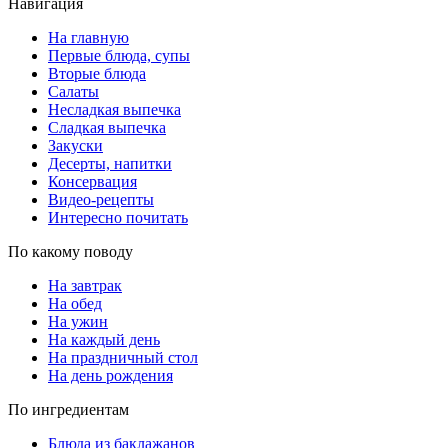
Навигация
На главную
Первые блюда, супы
Вторые блюда
Салаты
Несладкая выпечка
Сладкая выпечка
Закуски
Десерты, напитки
Консервация
Видео-рецепты
Интересно почитать
По какому поводу
На завтрак
На обед
На ужин
На каждый день
На праздничный стол
На день рождения
По ингредиентам
Блюда из баклажанов