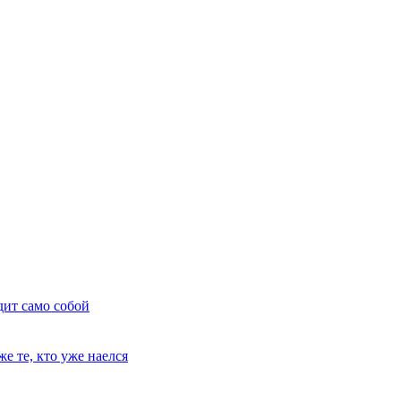
дит само собой
е те, кто уже наелся