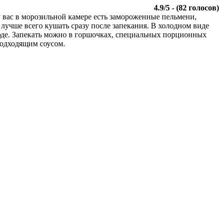
4.9
/
5
- (
82
голосов)
 вас в морозильной камере есть замороженные пельмени,
лучше всего кушать сразу после запекания. В холодном виде
блюде. Запекать можно в горшочках, специальных порционных
подходящим соусом.