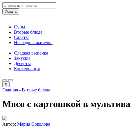
Искать
Супы
Вторые блюда
Салаты
Несладкая выпечка
Сладкая выпечка
Закуски
Десерты
Консервация
X
Главная
-
Вторые блюда
:
Мясо с картошкой в мультив
Автор:
Мария Соколова