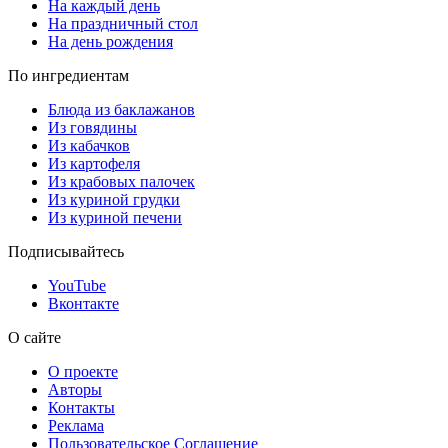
На каждый день
На праздничный стол
На день рождения
По ингредиентам
Блюда из баклажанов
Из говядины
Из кабачков
Из картофеля
Из крабовых палочек
Из куриной грудки
Из куриной печени
Подписывайтесь
YouTube
Вконтакте
О сайте
О проекте
Авторы
Контакты
Реклама
Пользовательское Соглашение