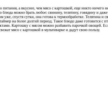
итания, а вкуснее, чем мясо с картошкой, еще никто ничего не
ого блюда можно брать любое: свинину, телятину, говядину и даж
м уже, спустя сутки, она готова к термообработке. Телятина и с
таймер на более долгий период. Такое блюдо даже готовится с пт
ктами. Картошку с мясом можно разбавить парочкой овощей. Ес
вежат мясо с картошкой в мультиварке и дадут свою пользу.