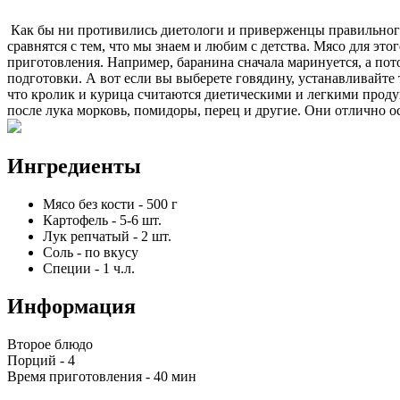
Как бы ни противились диетологи и приверженцы правильного п
сравнятся с тем, что мы знаем и любим с детства. Мясо для эт
приготовления. Например, баранина сначала маринуется, а пото
подготовки. А вот если вы выберете говядину, устанавливайте 
что кролик и курица считаются диетическими и легкими проду
после лука морковь, помидоры, перец и другие. Они отлично ос
Ингредиенты
Мясо без кости
-
500
г
Картофель
-
5-6
шт.
Лук репчатый
-
2
шт.
Соль
-
по вкусу
Специи
-
1
ч.л.
Информация
Второе блюдо
Порций -
4
Время приготовления -
40 мин