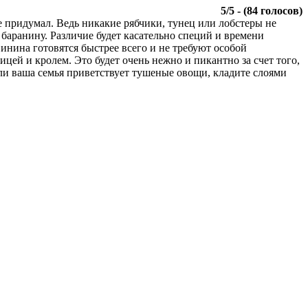
5
/
5
- (
84
голосов)
 придумал. Ведь никакие рябчики, тунец или лобстеры не
е баранину. Различие будет касательно специй и времени
винина готовятся быстрее всего и не требуют особой
ицей и кролем. Это будет очень нежно и пикантно за счет того,
ли ваша семья приветствует тушеные овощи, кладите слоями