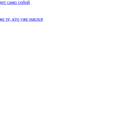
дит само собой
е те, кто уже наелся