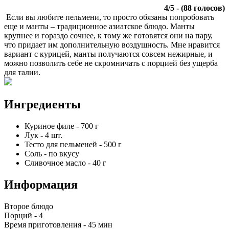
4
/
5
- (
88
голосов)
Если вы любите пельмени, то просто обязаны попробовать
еще и манты – традиционное азиатское блюдо. Манты
крупнее и гораздо сочнее, к тому же готовятся они на пару,
что придает им дополнительную воздушность. Мне нравится
вариант с курицей, манты получаются совсем нежирные, и
можно позволить себе не скромничать с порцией без ущерба
для талии.
Ингредиенты
Куриное филе
-
700
г
Лук
-
4
шт.
Тесто для пельменей
-
500
г
Соль
-
по вкусу
Сливочное масло
-
40
г
Информация
Второе блюдо
Порций -
4
Время приготовления -
45 мин