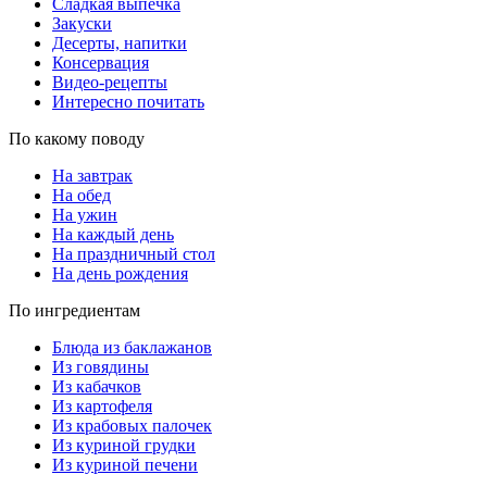
Сладкая выпечка
Закуски
Десерты, напитки
Консервация
Видео-рецепты
Интересно почитать
По какому поводу
На завтрак
На обед
На ужин
На каждый день
На праздничный стол
На день рождения
По ингредиентам
Блюда из баклажанов
Из говядины
Из кабачков
Из картофеля
Из крабовых палочек
Из куриной грудки
Из куриной печени