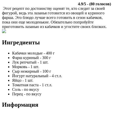
4.9
/
5
- (
80
голосов)
Этот рецепт по достоинству оценят те, кто следит за своей
фигурой, ведь эта лазанья готовится из овощей и куриного
фарша. Это блюдо лучше всего готовить в сезон кабачков,
пока они еще молоденькие. Обязательно попробуйте
приготовить лазанью из кабачков и угостите своих близких.
Ингредиенты
Кабачки молодые
-
400
г
Фарш куриный
-
300
г
Лук репчатый
-
1
шт.
Морковь
-
1
шт.
Сыр нежирный
-
100
г
Йогурт натуральный
-
4
ст.л.
Яйцо
-
1
шт.
Томатная паста
-
1
ст.л.
Соль
-
по вкусу
Перец
-
по вкусу
Информация