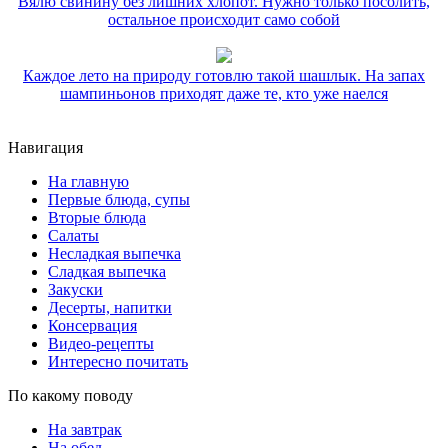
Вялю свинину без лишних хлопот. Нужно только посолить,
остальное происходит само собой
Каждое лето на природу готовлю такой шашлык. На запах
шампиньонов приходят даже те, кто уже наелся
Навигация
На главную
Первые блюда, супы
Вторые блюда
Салаты
Несладкая выпечка
Сладкая выпечка
Закуски
Десерты, напитки
Консервация
Видео-рецепты
Интересно почитать
По какому поводу
На завтрак
На обед