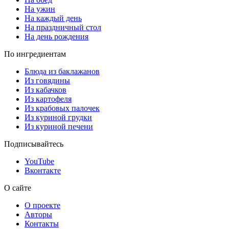
На ужин
На каждый день
На праздничный стол
На день рождения
По ингредиентам
Блюда из баклажанов
Из говядины
Из кабачков
Из картофеля
Из крабовых палочек
Из куриной грудки
Из куриной печени
Подписывайтесь
YouTube
Вконтакте
О сайте
О проекте
Авторы
Контакты