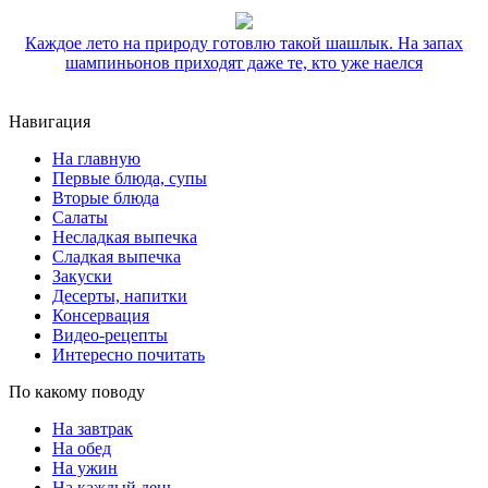
Каждое лето на природу готовлю такой шашлык. На запах
шампиньонов приходят даже те, кто уже наелся
Навигация
На главную
Первые блюда, супы
Вторые блюда
Салаты
Несладкая выпечка
Сладкая выпечка
Закуски
Десерты, напитки
Консервация
Видео-рецепты
Интересно почитать
По какому поводу
На завтрак
На обед
На ужин
На каждый день