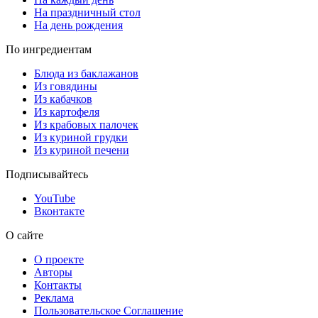
На праздничный стол
На день рождения
По ингредиентам
Блюда из баклажанов
Из говядины
Из кабачков
Из картофеля
Из крабовых палочек
Из куриной грудки
Из куриной печени
Подписывайтесь
YouTube
Вконтакте
О сайте
О проекте
Авторы
Контакты
Реклама
Пользовательское Соглашение