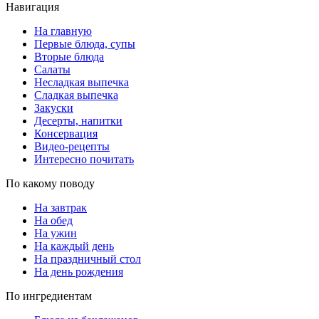
Навигация
На главную
Первые блюда, супы
Вторые блюда
Салаты
Несладкая выпечка
Сладкая выпечка
Закуски
Десерты, напитки
Консервация
Видео-рецепты
Интересно почитать
По какому поводу
На завтрак
На обед
На ужин
На каждый день
На праздничный стол
На день рождения
По ингредиентам