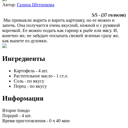
Автор:
Галина Щетникова
5
/
5
- (
37
голосов)
Мы привыкли жарить и варить картошку, но ее можно и
запечь. Она получается очень вкусной, нежной и с румяной
корочкой. Ее можно подать как гарнир к рыбе или мясу. И,
конечно же, не забудьте посыпать свежей зеленью сразу же,
как вынете из духовки.
Ингредиенты
Картофель
-
4
шт.
Растительное масло
-
1
ст.л.
Соль
-
по вкусу
Перец
-
по вкусу
Информация
Второе блюдо
Порций -
4 шт.
Время приготовления -
0 ч 40 мин