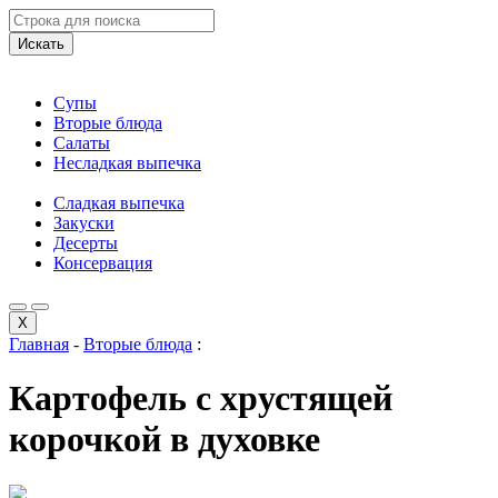
Искать
Супы
Вторые блюда
Салаты
Несладкая выпечка
Сладкая выпечка
Закуски
Десерты
Консервация
X
Главная
-
Вторые блюда
:
Картофель с хрустящей
корочкой в духовке