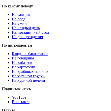
По какому поводу
На завтрак
На обед
На ужин
На каждый день
На праздничный стол
На день рождения
По ингредиентам
Блюда из баклажанов
Из говядины
Из кабачков
Из картофеля
Из крабовых палочек
Из куриной грудки
Из куриной печени
Подписывайтесь
YouTube
Вконтакте
О сайте