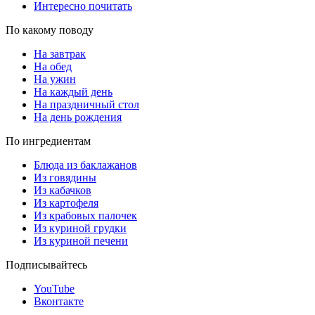
Интересно почитать
По какому поводу
На завтрак
На обед
На ужин
На каждый день
На праздничный стол
На день рождения
По ингредиентам
Блюда из баклажанов
Из говядины
Из кабачков
Из картофеля
Из крабовых палочек
Из куриной грудки
Из куриной печени
Подписывайтесь
YouTube
Вконтакте