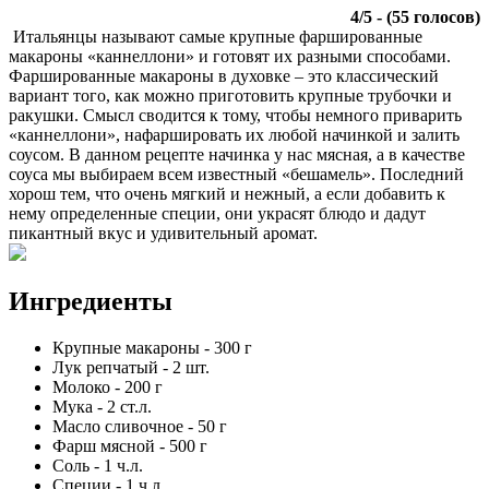
4
/
5
- (
55
голосов)
Итальянцы называют самые крупные фаршированные
макароны «каннеллони» и готовят их разными способами.
Фаршированные макароны в духовке – это классический
вариант того, как можно приготовить крупные трубочки и
ракушки. Смысл сводится к тому, чтобы немного приварить
«каннеллони», нафаршировать их любой начинкой и залить
соусом. В данном рецепте начинка у нас мясная, а в качестве
соуса мы выбираем всем известный «бешамель». Последний
хорош тем, что очень мягкий и нежный, а если добавить к
нему определенные специи, они украсят блюдо и дадут
пикантный вкус и удивительный аромат.
Ингредиенты
Крупные макароны
-
300
г
Лук репчатый
-
2
шт.
Молоко
-
200
г
Мука
-
2
ст.л.
Масло сливочное
-
50
г
Фарш мясной
-
500
г
Соль
-
1
ч.л.
Специи
-
1
ч.л.