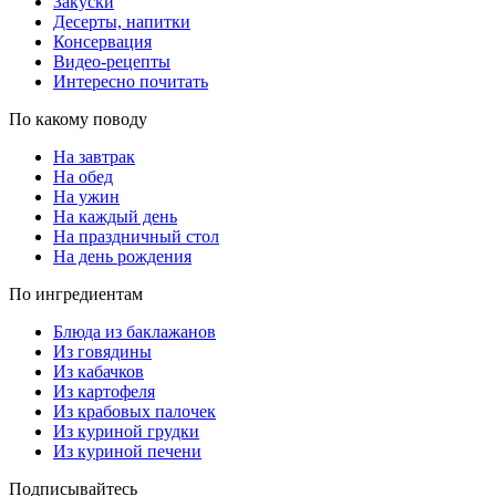
Закуски
Десерты, напитки
Консервация
Видео-рецепты
Интересно почитать
По какому поводу
На завтрак
На обед
На ужин
На каждый день
На праздничный стол
На день рождения
По ингредиентам
Блюда из баклажанов
Из говядины
Из кабачков
Из картофеля
Из крабовых палочек
Из куриной грудки
Из куриной печени
Подписывайтесь