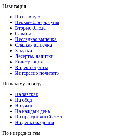
Навигация
На главную
Первые блюда, супы
Вторые блюда
Салаты
Несладкая выпечка
Сладкая выпечка
Закуски
Десерты, напитки
Консервация
Видео-рецепты
Интересно почитать
По какому поводу
На завтрак
На обед
На ужин
На каждый день
На праздничный стол
На день рождения
По ингредиентам