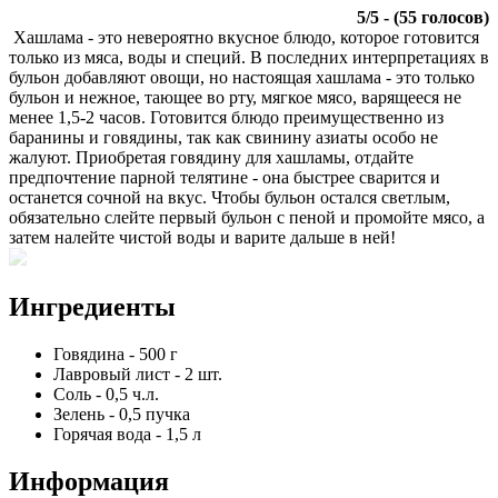
5
/
5
- (
55
голосов)
Хашлама - это невероятно вкусное блюдо, которое готовится
только из мяса, воды и специй. В последних интерпретациях в
бульон добавляют овощи, но настоящая хашлама - это только
бульон и нежное, тающее во рту, мягкое мясо, варящееся не
менее 1,5-2 часов. Готовится блюдо преимущественно из
баранины и говядины, так как свинину азиаты особо не
жалуют. Приобретая говядину для хашламы, отдайте
предпочтение парной телятине - она быстрее сварится и
останется сочной на вкус. Чтобы бульон остался светлым,
обязательно слейте первый бульон с пеной и промойте мясо, а
затем налейте чистой воды и варите дальше в ней!
Ингредиенты
Говядина
-
500
г
Лавровый лист
-
2
шт.
Соль
-
0,5
ч.л.
Зелень
-
0,5
пучка
Горячая вода
-
1,5
л
Информация