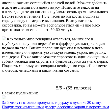
листы и залейте оставшейся горячей водой. Можете добавить
и другие специи по вашему вкусу. Поместите емкость на
плиту, доведите до кипения и убавьте огонь до минимального.
Варите мясо в течение 1,5-2 часов до мягкости, подливая
горячую воду по мере ее выкипания. Если у вас есть
скороварка, то вы можете воспользоваться ей - ваше мясо
приготовится всего лишь за 50-60 минут.
Как только мясо говядины отварится, выньте его в
глубокую пиалу или перелейте в фарфоровую кастрюлю для
подачи на стол. Влейте половник бульона и всыпьте в него
измельченную и промытую свежую зелень: укроп, петрушку,
сельдерей. По желанию можете спрессовать один очищенный
зубчик чеснока или опустить в бульон стручок жгучего перца.
Подавать хашламу из говядины необходимо горячей и вместе
с хлебом, лепешками и различными соусами.
5/5 - (55 голосов)
Свежие публикации:
За 5 минут готовлю продукты, и держу в духовке 20 минут.
Получается изысканный десерт, особенно хорош с мороженым