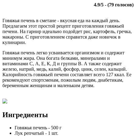
4.9
/
5
- (
79
голосов)
Говяжья печень в сметане - вкусная еда на каждый день.
Предлагаем этот простой рецепт приготовления говяжьей
печени. На гарнир идеально подойдет рис, картофель, гречка,
макароны. С приготовлением справится даже новичок в
кулинарии.
Говяжья печень легко усваивается организмом и содержит
минимум жира. Она богата белками, минералами и
витаминами С, А, Е, К, Д и группы В. А также содержит
железо, натрий, медь, калий, фосфор, цинк, селен, кальций.
Калорийность говяжьей печени составляет всего 127 ккал. Ее
рекомендуют спортсменам, пожилым людям, диабетикам,
беременным женщинам и маленьким детям.
Ингредиенты
Говяжья печень
-
500
г
Лук репчатый
-
1
шт.