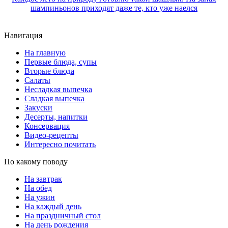
шампиньонов приходят даже те, кто уже наелся
Навигация
На главную
Первые блюда, супы
Вторые блюда
Салаты
Несладкая выпечка
Сладкая выпечка
Закуски
Десерты, напитки
Консервация
Видео-рецепты
Интересно почитать
По какому поводу
На завтрак
На обед
На ужин
На каждый день
На праздничный стол
На день рождения