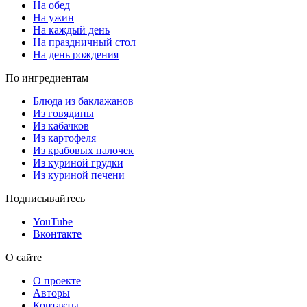
На обед
На ужин
На каждый день
На праздничный стол
На день рождения
По ингредиентам
Блюда из баклажанов
Из говядины
Из кабачков
Из картофеля
Из крабовых палочек
Из куриной грудки
Из куриной печени
Подписывайтесь
YouTube
Вконтакте
О сайте
О проекте
Авторы
Контакты