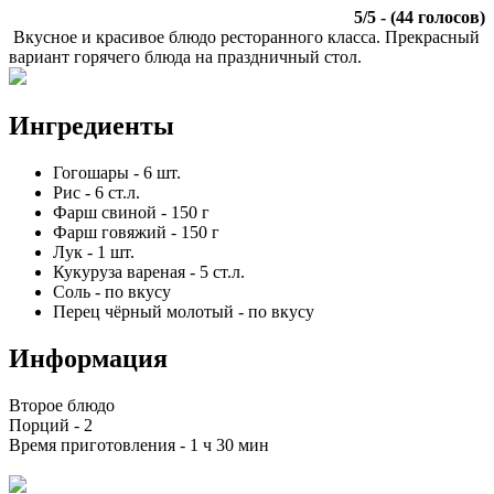
5
/
5
- (
44
голосов)
Вкусное и красивое блюдо ресторанного класса. Прекрасный
вариант горячего блюда на праздничный стол.
Ингредиенты
Гогошары
-
6
шт.
Рис
-
6
ст.л.
Фарш свиной
-
150
г
Фарш говяжий
-
150
г
Лук
-
1
шт.
Кукуруза вареная
-
5
ст.л.
Соль
-
по вкусу
Перец чёрный молотый
-
по вкусу
Информация
Второе блюдо
Порций -
2
Время приготовления -
1 ч 30 мин