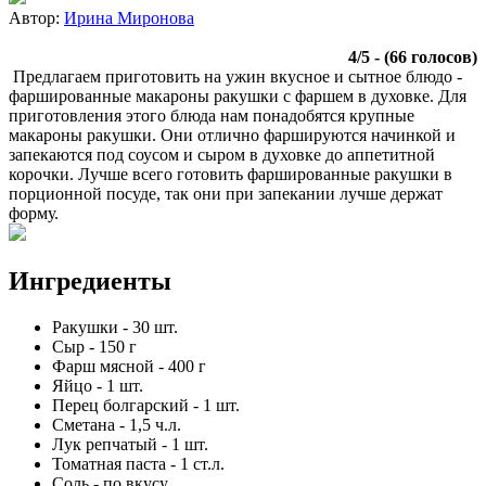
Автор:
Ирина Миронова
4
/
5
- (
66
голосов)
Предлагаем приготовить на ужин вкусное и сытное блюдо -
фаршированные макароны ракушки с фаршем в духовке. Для
приготовления этого блюда нам понадобятся крупные
макароны ракушки. Они отлично фаршируются начинкой и
запекаются под соусом и сыром в духовке до аппетитной
корочки. Лучше всего готовить фаршированные ракушки в
порционной посуде, так они при запекании лучше держат
форму.
Ингредиенты
Ракушки
-
30
шт.
Сыр
-
150
г
Фарш мясной
-
400
г
Яйцо
-
1
шт.
Перец болгарский
-
1
шт.
Сметана
-
1,5
ч.л.
Лук репчатый
-
1
шт.
Томатная паста
-
1
ст.л.
Соль
-
по вкусу