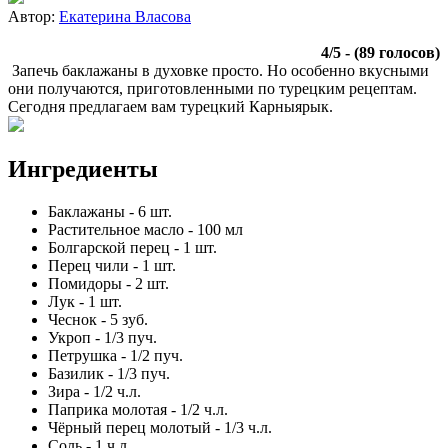
Автор:
Екатерина Власова
4
/
5
- (
89
голосов)
Запечь баклажаны в духовке просто. Но особенно вкусными
они получаются, приготовленными по турецким рецептам.
Сегодня предлагаем вам турецкий Карныярык.
Ингредиенты
Баклажаны
-
6
шт.
Растительное масло
-
100
мл
Болгарской перец
-
1
шт.
Перец чили
-
1
шт.
Помидоры
-
2
шт.
Лук
-
1
шт.
Чеснок
-
5
зуб.
Укроп
-
1/3
пуч.
Петрушка
-
1/2
пуч.
Базилик
-
1/3
пуч.
Зира
-
1/2
ч.л.
Паприка молотая
-
1/2
ч.л.
Чёрный перец молотый
-
1/3
ч.л.
Соль
-
1
ч.л