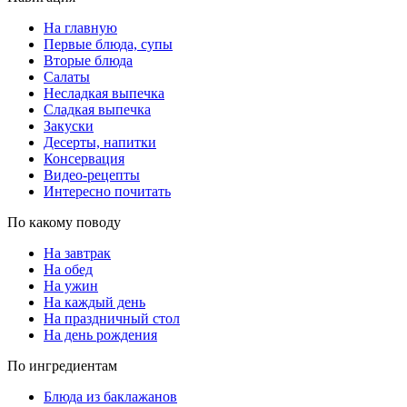
На главную
Первые блюда, супы
Вторые блюда
Салаты
Несладкая выпечка
Сладкая выпечка
Закуски
Десерты, напитки
Консервация
Видео-рецепты
Интересно почитать
По какому поводу
На завтрак
На обед
На ужин
На каждый день
На праздничный стол
На день рождения
По ингредиентам
Блюда из баклажанов