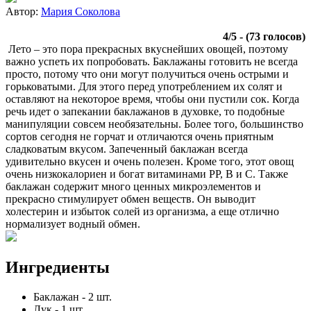
Автор:
Мария Соколова
4
/
5
- (
73
голосов)
Лето – это пора прекрасных вкуснейших овощей, поэтому
важно успеть их попробовать. Баклажаны готовить не всегда
просто, потому что они могут получиться очень острыми и
горьковатыми. Для этого перед употреблением их солят и
оставляют на некоторое время, чтобы они пустили сок. Когда
речь идет о запекании баклажанов в духовке, то подобные
манипуляции совсем необязательны. Более того, большинство
сортов сегодня не горчат и отличаются очень приятным
сладковатым вкусом. Запеченный баклажан всегда
удивительно вкусен и очень полезен. Кроме того, этот овощ
очень низкокалориен и богат витаминами РР, В и С. Также
баклажан содержит много ценных микроэлементов и
прекрасно стимулирует обмен веществ. Он выводит
холестерин и избыток солей из организма, а еще отлично
нормализует водный обмен.
Ингредиенты
Баклажан
-
2
шт.
Лук
-
1
шт.