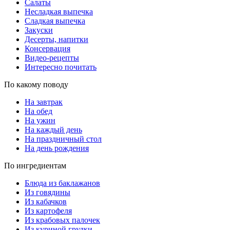
Салаты
Несладкая выпечка
Сладкая выпечка
Закуски
Десерты, напитки
Консервация
Видео-рецепты
Интересно почитать
По какому поводу
На завтрак
На обед
На ужин
На каждый день
На праздничный стол
На день рождения
По ингредиентам
Блюда из баклажанов
Из говядины
Из кабачков
Из картофеля
Из крабовых палочек
Из куриной грудки