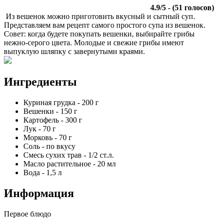
4.9
/
5
- (
51
голосов)
Из вешенок можно приготовить вкусный и сытный суп.
Представляем вам рецепт самого простого супа из вешенок.
Совет: когда будете покупать вешенки, выбирайте грибы
нежно-серого цвета. Молодые и свежие грибы имеют
выпуклую шляпку с завернутыми краями.
Ингредиенты
Куриная грудка
-
200
г
Вешенки
-
150
г
Картофель
-
300
г
Лук
-
70
г
Морковь
-
70
г
Соль
-
по вкусу
Смесь сухих трав
-
1/2
ст.л.
Масло растительное
-
20
мл
Вода
-
1,5
л
Информация
Первое блюдо