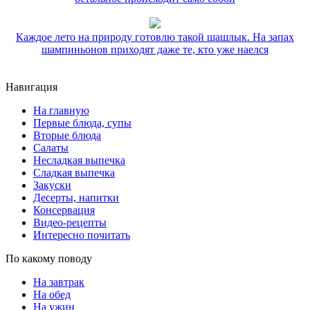
Каждое лето на природу готовлю такой шашлык. На запах
шампиньонов приходят даже те, кто уже наелся
Навигация
На главную
Первые блюда, супы
Вторые блюда
Салаты
Несладкая выпечка
Сладкая выпечка
Закуски
Десерты, напитки
Консервация
Видео-рецепты
Интересно почитать
По какому поводу
На завтрак
На обед
На ужин