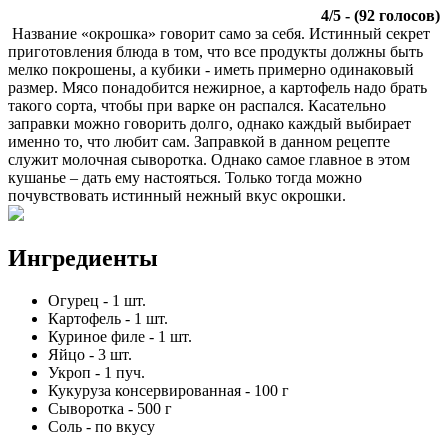
4
/
5
- (
92
голосов)
Название «окрошка» говорит само за себя. Истинный секрет
приготовления блюда в том, что все продукты должны быть
мелко покрошены, а кубики - иметь примерно одинаковый
размер. Мясо понадобится нежирное, а картофель надо брать
такого сорта, чтобы при варке он распался. Касательно
заправки можно говорить долго, однако каждый выбирает
именно то, что любит сам. Заправкой в данном рецепте
служит молочная сыворотка. Однако самое главное в этом
кушанье – дать ему настояться. Только тогда можно
почувствовать истинный нежный вкус окрошки.
Ингредиенты
Огурец
-
1
шт.
Картофель
-
1
шт.
Куриное филе
-
1
шт.
Яйцо
-
3
шт.
Укроп
-
1
пуч.
Кукуруза консервированная
-
100
г
Сыворотка
-
500
г
Соль
-
по вкусу