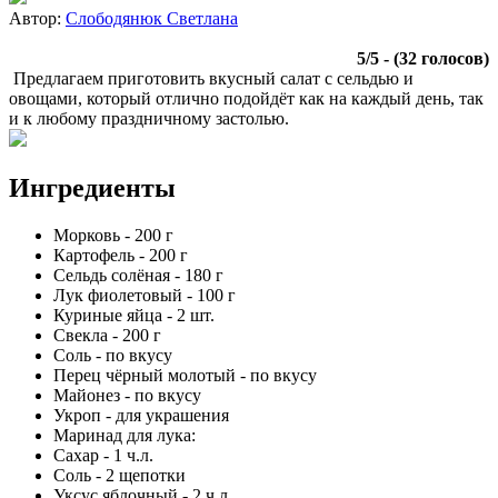
Автор:
Слободянюк Светлана
5
/
5
- (
32
голосов)
Предлагаем приготовить вкусный салат с сельдью и
овощами, который отлично подойдёт как на каждый день, так
и к любому праздничному застолью.
Ингредиенты
Морковь
-
200
г
Картофель
-
200
г
Сельдь солёная
-
180
г
Лук фиолетовый
-
100
г
Куриные яйца
-
2
шт.
Свекла
-
200
г
Соль
-
по вкусу
Перец чёрный молотый
-
по вкусу
Майонез
-
по вкусу
Укроп
-
для украшения
Маринад для лука:
Сахар
-
1
ч.л.
Соль
-
2
щепотки
Уксус яблочный
-
2
ч.л.