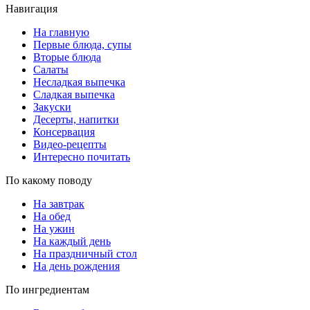
Навигация
На главную
Первые блюда, супы
Вторые блюда
Салаты
Несладкая выпечка
Сладкая выпечка
Закуски
Десерты, напитки
Консервация
Видео-рецепты
Интересно почитать
По какому поводу
На завтрак
На обед
На ужин
На каждый день
На праздничный стол
На день рождения
По ингредиентам