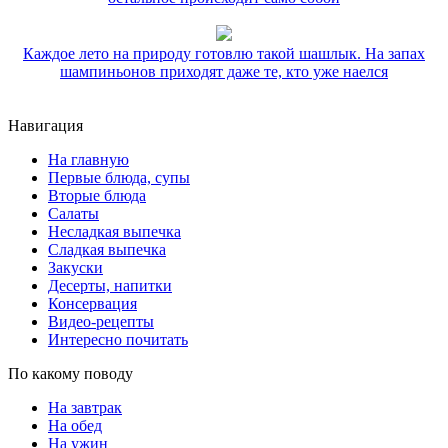
Каждое лето на природу готовлю такой шашлык. На запах
шампиньонов приходят даже те, кто уже наелся
Навигация
На главную
Первые блюда, супы
Вторые блюда
Салаты
Несладкая выпечка
Сладкая выпечка
Закуски
Десерты, напитки
Консервация
Видео-рецепты
Интересно почитать
По какому поводу
На завтрак
На обед
На ужин