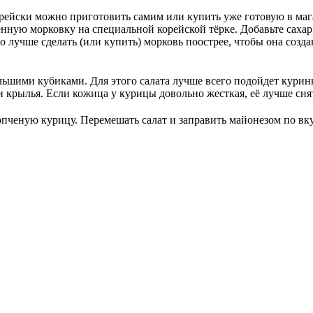
орейски можно приготовить самим или купить уже готовую в маг
ную морковку на специальной корейской тёрке. Добавьте сахар, 
о лучше сделать (или купить) морковь поострее, чтобы она созд
льшими кубиками. Для этого салата лучше всего подойдет кури
 крылья. Если кожица у курицы довольно жесткая, её лучше сня
пченую курицу. Перемешать салат и заправить майонезом по вкус