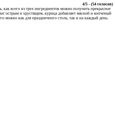
4
/
5
- (
54
голосов)
ь, как всего из трех ингредиентов можно получить прекрасное
алат острым и хрустящим, курица добавляет мясной и копченый
его можно как для праздничного стола, так и на каждый день.