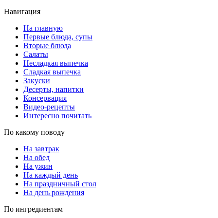
Навигация
На главную
Первые блюда, супы
Вторые блюда
Салаты
Несладкая выпечка
Сладкая выпечка
Закуски
Десерты, напитки
Консервация
Видео-рецепты
Интересно почитать
По какому поводу
На завтрак
На обед
На ужин
На каждый день
На праздничный стол
На день рождения
По ингредиентам