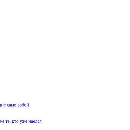
дит само собой
е те, кто уже наелся