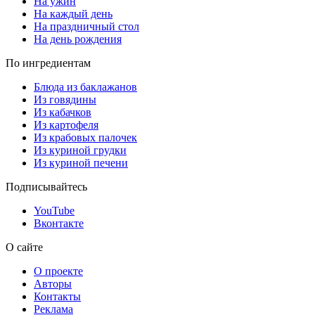
На ужин
На каждый день
На праздничный стол
На день рождения
По ингредиентам
Блюда из баклажанов
Из говядины
Из кабачков
Из картофеля
Из крабовых палочек
Из куриной грудки
Из куриной печени
Подписывайтесь
YouTube
Вконтакте
О сайте
О проекте
Авторы
Контакты
Реклама